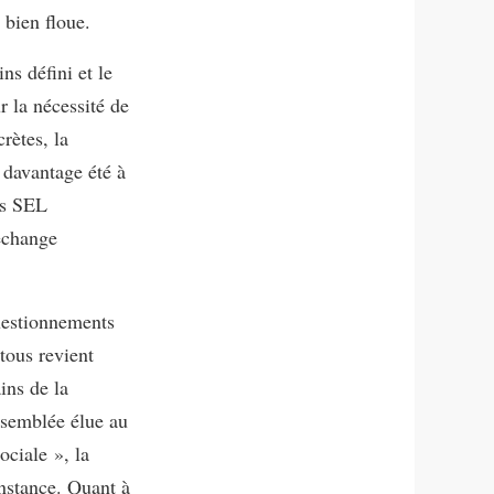
 bien floue.
ns défini et le
r la nécessité de
rètes, la
 davantage été à
es SEL
échange
questionnements
rtous revient
ins de la
ssemblée élue au
ociale », la
instance. Quant à