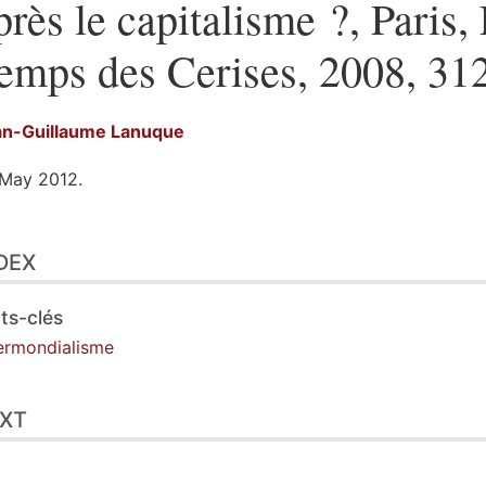
près le capitalisme ?, Paris,
emps des Cerises, 2008, 312
an-Guillaume
Lanuque
May 2012.
ex
DEX
t
ustrations
erences
ts-clés
hor
ermondialisme
XT