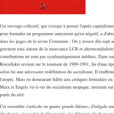
Cet ouvrage collectif, qui s'essaye à penser l'après capitalisme
pour formuler un programme autrement qu'en négatif, a d'abor
dans les pages de la revue Commune . On y trouve dix-sept au
gravitent tous autour de la mouvance LCR et altermondialiste
contributions ne sont pas systématiquement inédites. Dans so
Kouvélakis revient sur le tournant de 1989-1991, fin d'une é
selon lui une nécessaire redéfinition du socialisme. Il réaffirm
l'utopie. Mais en demeurant fidèle aux critiques formulées en
Marx et Engels vis-à-vis du socialisme utopique, insistant sur
partir du réel.
Cet ensemble s'articule en quatre grands thèmes, d'inégale am
développé, c'est celui de l'économie, les éléments de discussi