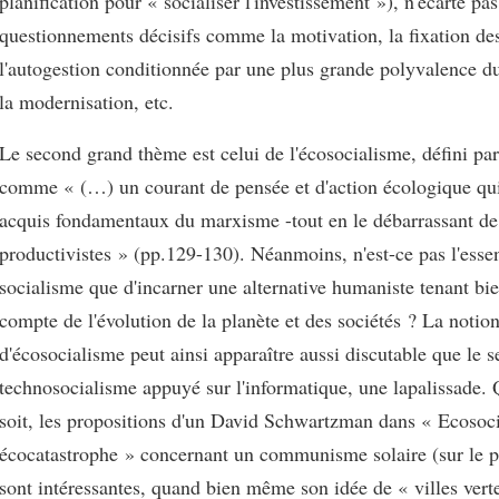
planification pour « socialiser l'investissement »), n'écarte pa
questionnements décisifs comme la motivation, la fixation des
l'autogestion conditionnée par une plus grande polyvalence du
la modernisation, etc.
Le second grand thème est celui de l'écosocialisme, défini p
comme « (…) un courant de pensée et d'action écologique qui 
acquis fondamentaux du marxisme -tout en le débarrassant de 
productivistes » (pp.129-130). Néanmoins, n'est-ce pas l'esse
socialisme que d'incarner une alternative humaniste tenant b
compte de l'évolution de la planète et des sociétés ? La notio
d'écosocialisme peut ainsi apparaître aussi discutable que le s
technosocialisme appuyé sur l'informatique, une lapalissade. 
soit, les propositions d'un David Schwartzman dans « Ecosoc
écocatastrophe » concernant un communisme solaire (sur le p
sont intéressantes, quand bien même son idée de « villes vert