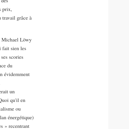
s des
 prix,
 travail grâce à
ar Michael Löwy
fait sien les
ses scories
nce du
ien évidemment
n
erait un
Quoi qu'il en
ialisme ou
lan énergétique)
es » recentrant