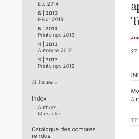
a
Eté 2014
6 | 2013
T
Hiver 2013
5 | 2013
Printemps 2013
Je
4 | 2012
Automne 2012
27 
3 | 2012
Printemps 2012
Ind
IN
Tex
All issues
Ill
Ref
Mo
Aut
Index
Alt
Authors
Mots-clés
TE
Catalogue des comptes
rendus