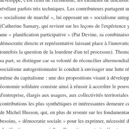
révélant parfois très techniques. Les contributeurs partagent u
« socialisme de marché », lui opposant un « socialisme autog
(Catherine Samary, qui revient sur les leçons de l'expérience
une « planification participative » (Pat Devine, sa combinaiso
démocratie directe et représentative laissant place à l'innovat
toutefois la question de la lourdeur d'un tel processus). Thom
sa part, se distingue car sa volonté de réconcilier altermondia
socialisme autogestionnaire le conduit à envisager une lutte r
même du capitalisme : une des propositions visant à dévelop
économie solidaire consiste ainsi à réussir à accroître le pouv
d'entreprise, élargis aux usagers, aux collectivités territoria
contributions les plus synthétiques et intéressantes demeure c
de Michel Husson, qui, en plus de revenir sur les fondamenta
besoins, « démocratie sociale » pour les exprimer, nécessité 