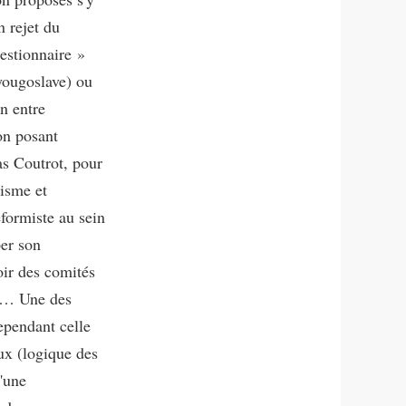
n rejet du
estionnaire »
 yougoslave) ou
n entre
ion posant
as Coutrot, pour
lisme et
éformiste au sein
per son
oir des comités
les… Une des
ependant celle
ux (logique des
d'une