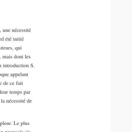
, une nécessité
d été initié
teurs, qui
, mais dont les
n introduction S.
poque appelant
e de ce fait
 leur temps par
 la nécessité de
pleur. Le plus
on proposés s'y