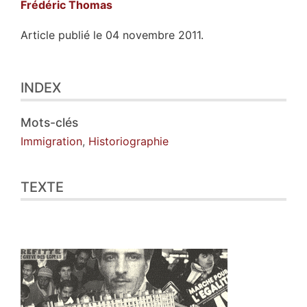
Frédéric
Thomas
Article publié le 04 novembre 2011.
Index
INDEX
Texte
Illustrations
Citer cet article
Mots-clés
Auteur
Immigration
,
Historiographie
TEXTE