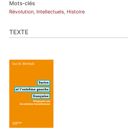
Citer cet article
Mots-clés
Auteur
Révolution
,
Intellectuels
,
Histoire
TEXTE