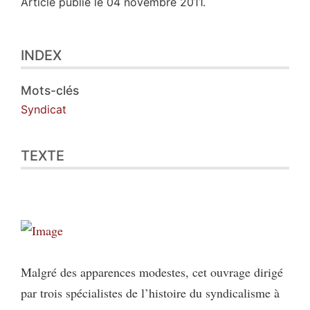
Article publié le 04 novembre 2011.
Index
INDEX
Texte
Illustrations
Citer cet article
Mots-clés
Auteur
Syndicat
TEXTE
Malgré des apparences modestes, cet ouvrage dirigé
par trois spécialistes de l’histoire du syndicalisme à