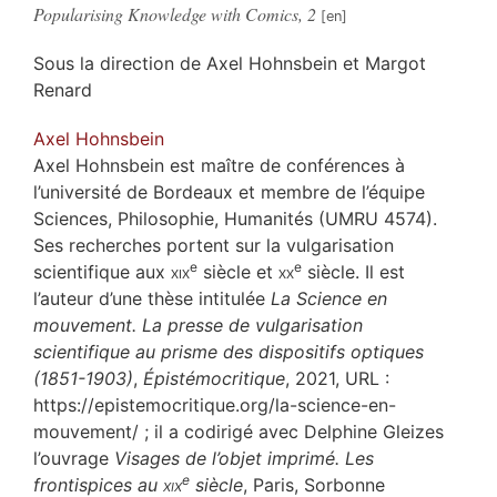
Popularising Knowledge with Comics, 2
Sous la direction de
Axel
Hohnsbein
et
Margot
Renard
Axel
Hohnsbein
Axel Hohnsbein est maître de conférences à
l’université de Bordeaux et membre de l’équipe
Sciences, Philosophie, Humanités (UMRU 4574).
Ses recherches portent sur la vulgarisation
e
e
scientifique aux
xix
siècle et
xx
siècle. Il est
l’auteur d’une thèse intitulée
La Science en
mouvement. La presse de vulgarisation
scientifique au prisme des dispositifs optiques
(1851-1903)
,
Épistémocritique
, 2021, URL :
https://epistemocritique.org/la-science-en-
mouvement/ ; il a codirigé avec Delphine Gleizes
l’ouvrage
Visages de l’objet imprimé. Les
e
frontispices au
xix
siècle
, Paris, Sorbonne