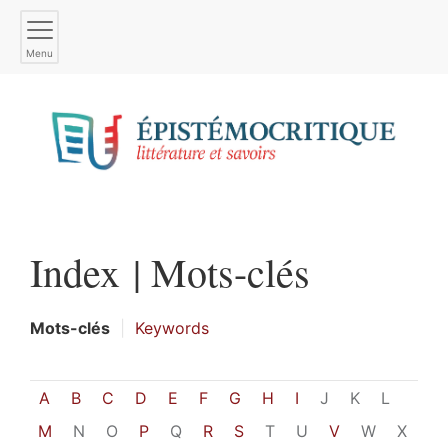
Menu
Index |
Mots-clés
Mots-clés
Keywords
A
B
C
D
E
F
G
H
I
J
K
L
M
N
O
P
Q
R
S
T
U
V
W
X