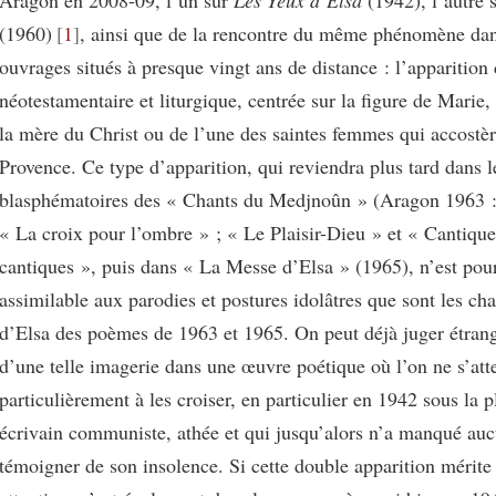
(1960)
1
, ainsi que de la rencontre du même phénomène da
ouvrages situés à presque vingt ans de distance : l’apparition
néotestamentaire et liturgique, centrée sur la figure de Marie, 
la mère du Christ ou de l’une des saintes femmes qui accostèr
Provence. Ce type d’apparition, qui reviendra plus tard dans 
blasphématoires des « Chants du Medjnoûn » (Aragon 1963 :
« La croix pour l’ombre » ; « Le Plaisir-Dieu » et « Cantique
cantiques », puis dans « La Messe d’Elsa » (1965), n’est pou
assimilable aux parodies et postures idolâtres que sont les c
d’Elsa des poèmes de 1963 et 1965. On peut déjà juger étrang
d’une telle imagerie dans une œuvre poétique où l’on ne s’att
particulièrement à les croiser, en particulier en 1942 sous la
écrivain communiste, athée et qui jusqu’alors n’a manqué au
témoigner de son insolence. Si cette double apparition mérite