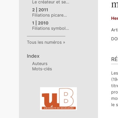
m
Le créateur et se…
2 | 2011
Filiations picare…
He
1 | 2010
Filiations symbol…
Art
DOI
Tous les numéros
Ré
Index
R
Pla
Auteurs
Tex
Mots-clés
No
Les
Cit
(19
Aut
tit
Affiliations/partenaires
pro
mor
le 