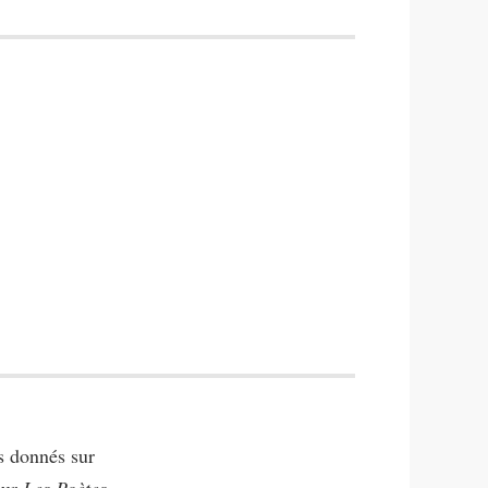
rs donnés sur
sur
Les Poètes