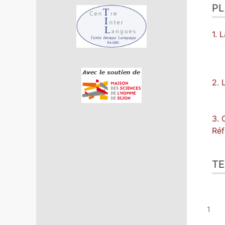
P
1. 
2. 
3. 
Réf
TE