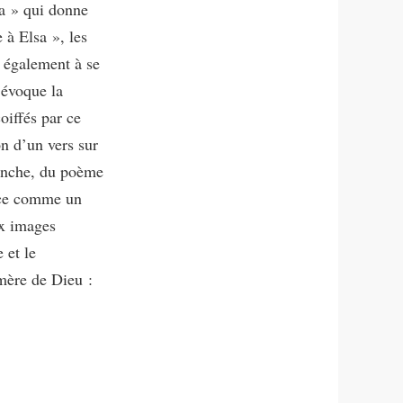
sa » qui donne
e à Elsa », les
s également à se
’évoque la
oiffés par ce
on d’un vers sur
vanche, du poème
once comme un
ux images
 et le
mère de Dieu :