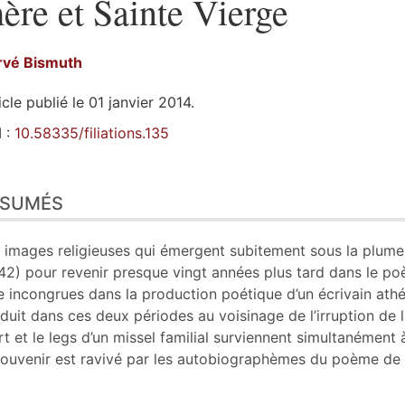
ère et Sainte Vierge
rvé
Bismuth
icle publié le 01 janvier 2014.
 :
10.58335/filiations.135
sumés
ÉSUMÉS
n
te
tes
 images religieuses qui émergent subitement sous la plume
er cet article
42) pour revenir presque vingt années plus tard dans le 
eur
re incongrues dans la production poétique d’un écrivain ath
duit dans ces deux périodes au voisinage de l’irruption de 
t et le legs d’un missel familial surviennent simultanément 
souvenir est ravivé par les autobiographèmes du poème de