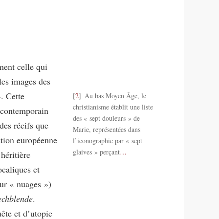
ment celle qui
les images des
. Cette
2
Au bas Moyen Âge, le
christianisme établit une liste
l contemporain
des « sept douleurs » de
 des récifs que
Marie, représentées dans
ation européenne
l’iconographie par « sept
glaives » perçant
…
héritière
ocaliques et
ur « nuages »)
echblende
.
ête et d’utopie