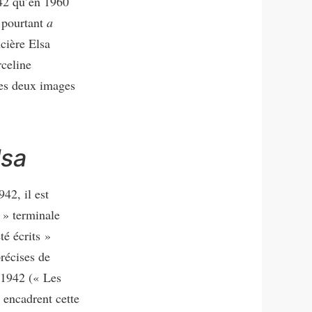
942 qu’en 1960
 pourtant
a
cière Elsa
rceline
ces deux images
lsa
42, il est
 » terminale
té écrits »
récises de
 1942 (« Les
 encadrent cette