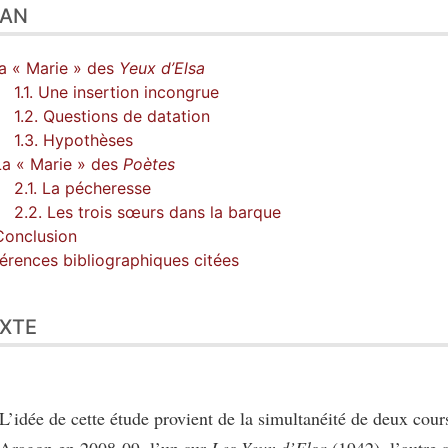
LAN
La « Marie » des
Yeux d’Elsa
1.1. Une insertion incongrue
1.2. Questions de datation
1.3. Hypothèses
La « Marie » des
Poètes
2.1. La pécheresse
2.2. Les trois sœurs dans la barque
Conclusion
érences bibliographiques citées
XTE
L’idée de cette étude provient de la simultanéité de deux cou
Aragon en 2008-09, l’un sur
Les Yeux d’Elsa
(1942), l’autre 