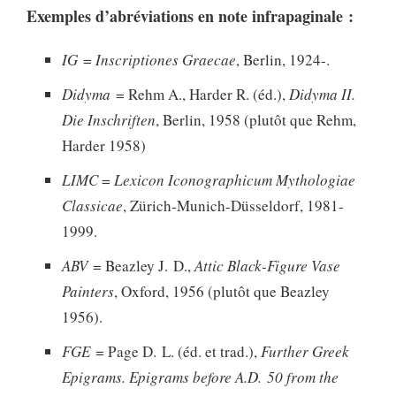
Exemples d’abréviations en note infrapaginale :
IG
=
Inscriptiones Graecae
, Berlin, 1924-.
Didyma
= Rehm A., Harder R. (éd.),
Didyma II.
Die Inschriften
, Berlin, 1958 (plutôt que Rehm,
Harder 1958)
LIMC
=
Lexicon Iconographicum Mythologiae
Classicae
, Zürich-Munich-Düsseldorf, 1981-
1999.
ABV
= Beazley J. D.,
Attic Black-Figure Vase
Painters
, Oxford, 1956 (plutôt que Beazley
1956).
FGE
= Page D. L. (éd. et trad.),
Further Greek
Epigrams. Epigrams before A.D. 50 from the