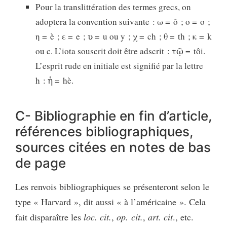
Pour la translittération des termes grecs, on
adoptera la convention suivante : ω = ô ; ο = o ;
η = è ; ε = e ; ʋ = u ou y ; χ = ch ; θ = th ; κ = k
ou c. L’iota souscrit doit être adscrit : τῷ = tôi.
L’esprit rude en initiale est signifié par la lettre
h : ἡ = hè.
C- Bibliographie en fin d’article,
références bibliographiques,
sources citées en notes de bas
de page
Les renvois bibliographiques se présenteront selon le
type « Harvard », dit aussi « à l’américaine ». Cela
fait disparaître les
loc. cit.
,
op. cit.
,
art. cit
., etc.