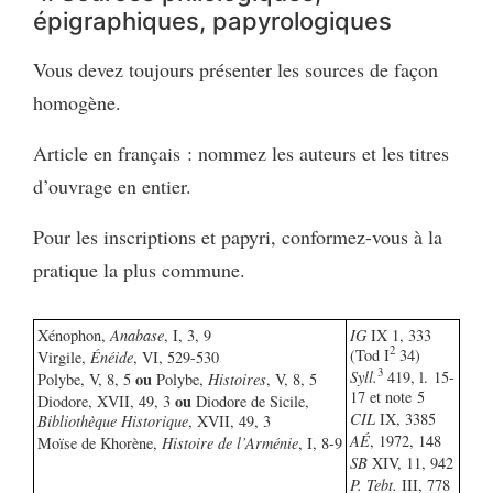
épigraphiques, papyrologiques
Vous devez toujours présenter les sources de façon
homogène.
Article en français : nommez les auteurs et les titres
d’ouvrage en entier.
Pour les inscriptions et papyri, conformez-vous à la
pratique la plus commune.
Xénophon,
Anabase
, I, 3, 9
IG
IX 1, 333
2
(Tod I
34)
Virgile,
Énéide
, VI, 529-530
3
Syll.
419, l. 15-
ou
Polybe, V, 8, 5
Polybe,
Histoires
, V, 8, 5
17 et note 5
ou
Diodore, XVII, 49, 3
Diodore de Sicile,
CIL
IX, 3385
Bibliothèque Historique
, XVII, 49, 3
AÉ
, 1972, 148
Moïse de Khorène,
Histoire de l’Arménie
, I, 8-9
SB
XIV, 11, 942
P. Tebt.
III, 778