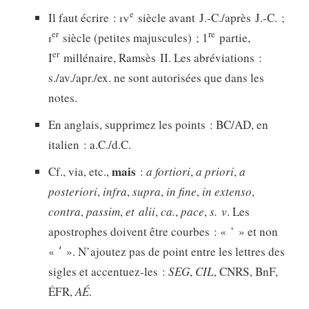
e
Il faut écrire :
iv
siècle avant J.-C./après J.-C. ;
er
re
i
siècle (petites majuscules) ; 1
partie,
er
I
millénaire, Ramsès II. Les abréviations :
s./av./apr./ex. ne sont autorisées que dans les
notes.
En anglais, supprimez les points : BC/AD, en
italien : a.C./d.C.
mais
Cf., via, etc.,
:
a fortiori
,
a priori
,
a
posteriori
,
infra
,
supra
,
in fine
,
in extenso
,
contra
,
passim
,
et alii
,
ca.
,
pace
,
s. v
. Les
apostrophes doivent être courbes : « ’ » et non
« ʹ ». N’ajoutez pas de point entre les lettres des
sigles et accentuez-les :
SEG
,
CIL
, CNRS, BnF,
ÉFR,
AÉ
.