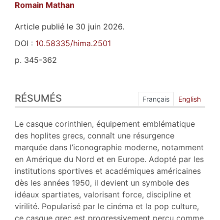
Romain
Mathan
Article publié le 30 juin 2026.
DOI :
10.58335/hima.2501
p. 345-362
Résumés
RÉSUMÉS
Index
Français
English
Plan
Texte
Le casque corinthien, équipement emblématique
Bibliographie
des hoplites grecs, connaît une résurgence
Notes
marquée dans l’iconographie moderne, notamment
Illustrations
en Amérique du Nord et en Europe. Adopté par les
Citer cet article
institutions sportives et académiques américaines
Auteur
dès les années 1950, il devient un symbole des
idéaux spartiates, valorisant force, discipline et
virilité. Popularisé par le cinéma et la pop culture,
ce casque grec est progressivement perçu comme