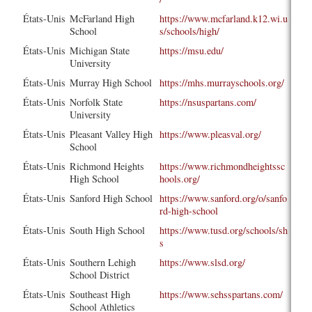
États-Unis
McFarland High
https://www.mcfarland.k12.wi.u
School
s/schools/high/
États-Unis
Michigan State
https://msu.edu/
University
États-Unis
Murray High School
https://mhs.murrayschools.org/
États-Unis
Norfolk State
https://nsuspartans.com/
University
États-Unis
Pleasant Valley High
https://www.pleasval.org/
School
États-Unis
Richmond Heights
https://www.richmondheightssc
High School
hools.org/
États-Unis
Sanford High School
https://www.sanford.org/o/sanfo
rd-high-school
États-Unis
South High School
https://www.tusd.org/schools/sh
s
États-Unis
Southern Lehigh
https://www.slsd.org/
School District
États-Unis
Southeast High
https://www.sehsspartans.com/
School Athletics