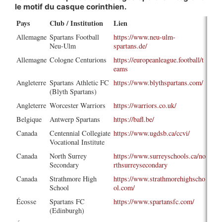
le motif du casque corinthien.
Pays
Club / Institution
Lien
Allemagne
Spartans Football
https://www.neu-ulm-
Neu-Ulm
spartans.de/
Allemagne
Cologne Centurions
https://europeanleague.football/t
eams
Angleterre
Spartans Athletic FC
https://www.blythspartans.com/
(Blyth Spartans)
Angleterre
Worcester Warriors
https://warriors.co.uk/
Belgique
Antwerp Spartans
https://bafl.be/
Canada
Centennial Collegiate
https://www.ugdsb.ca/ccvi/
Vocational Institute
Canada
North Surrey
https://www.surreyschools.ca/no
Secondary
rthsurreysecondary
Canada
Strathmore High
https://www.strathmorehighscho
School
ol.com/
Écosse
Spartans FC
https://www.spartansfc.com/
(Edinburgh)