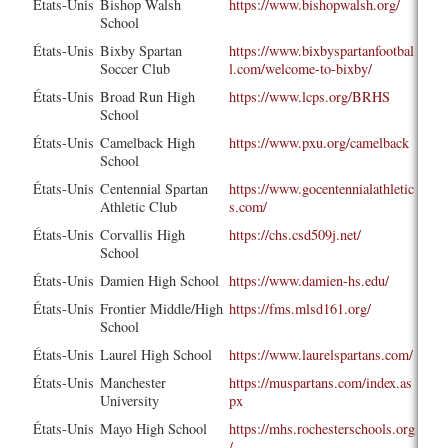
États-Unis
Bishop Walsh
https://www.bishopwalsh.org/
School
États-Unis
Bixby Spartan
https://www.bixbyspartanfootbal
Soccer Club
l.com/welcome-to-bixby/
États-Unis
Broad Run High
https://www.lcps.org/BRHS
School
États-Unis
Camelback High
https://www.pxu.org/camelback
School
États-Unis
Centennial Spartan
https://www.gocentennialathletic
Athletic Club
s.com/
États-Unis
Corvallis High
https://chs.csd509j.net/
School
États-Unis
Damien High School
https://www.damien-hs.edu/
États-Unis
Frontier Middle/High
https://fms.mlsd161.org/
School
États-Unis
Laurel High School
https://www.laurelspartans.com/
États-Unis
Manchester
https://muspartans.com/index.as
University
px
États-Unis
Mayo High School
https://mhs.rochesterschools.org
/