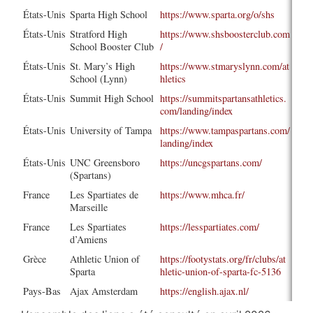
États-Unis
Sparta High School
https://www.sparta.org/o/shs
États-Unis
Stratford High
https://www.shsboosterclub.com
School Booster Club
/
États-Unis
St. Mary’s High
https://www.stmaryslynn.com/at
School (Lynn)
hletics
États-Unis
Summit High School
https://summitspartansathletics.
com/landing/index
États-Unis
University of Tampa
https://www.tampaspartans.com/
landing/index
États-Unis
UNC Greensboro
https://uncgspartans.com/
(Spartans)
France
Les Spartiates de
https://www.mhca.fr/
Marseille
France
Les Spartiates
https://lesspartiates.com/
d’Amiens
Grèce
Athletic Union of
https://footystats.org/fr/clubs/at
Sparta
hletic-union-of-sparta-fc-5136
Pays-Bas
Ajax Amsterdam
https://english.ajax.nl/