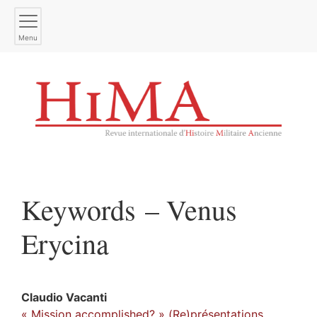
Menu
Keywords – Venus
Erycina
Claudio
Vacanti
« Mission accomplished? » (Re)présentations