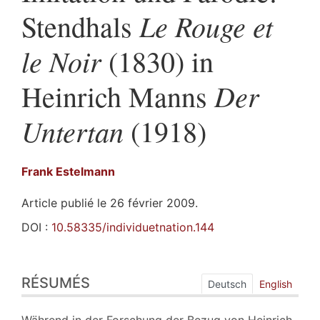
Le Rouge et
Stendhals
le Noir
(1830) in
Der
Heinrich Manns
Untertan
(1918)
Frank
Estelmann
Article publié le 26 février 2009.
DOI :
10.58335/individuetnation.144
Résumés
RÉSUMÉS
Index
Deutsch
English
Plan
Texte
Während in der Forschung der Bezug von Heinrich