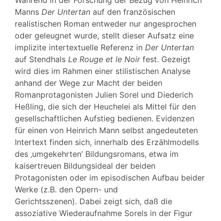
Bibliographie
Manns
Der Untertan
auf den französischen
Notes
realistischen Roman entweder nur angesprochen
Citer cet article
oder geleugnet wurde, stellt dieser Aufsatz eine
Auteur
implizite intertextuelle Referenz in
Der Untertan
auf Stendhals
Le Rouge et le Noir
fest. Gezeigt
wird dies im Rahmen einer stilistischen Analyse
anhand der Wege zur Macht der beiden
Romanprotagonisten Julien Sorel und Diederich
Heßling, die sich der Heuchelei als Mittel für den
gesellschaftlichen Aufstieg bedienen. Evidenzen
für einen von Heinrich Mann selbst angedeuteten
Intertext finden sich, innerhalb des Erzählmodells
des ‚umgekehrten’ Bildungsromans, etwa im
kaisertreuen Bildungsideal der beiden
Protagonisten oder im episodischen Aufbau beider
Werke (z.B. den Opern- und
Gerichtsszenen). Dabei zeigt sich, daß die
assoziative Wiederaufnahme Sorels in der Figur