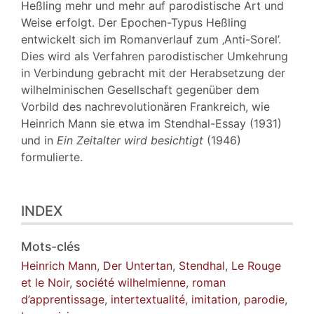
Heßling mehr und mehr auf parodistische Art und
Weise erfolgt. Der Epochen-Typus Heßling
entwickelt sich im Romanverlauf zum ‚Anti-Sorel’.
Dies wird als Verfahren parodistischer Umkehrung
in Verbindung gebracht mit der Herabsetzung der
wilhelminischen Gesellschaft gegenüber dem
Vorbild des nachrevolutionären Frankreich, wie
Heinrich Mann sie etwa im Stendhal-Essay (1931)
und in
Ein Zeitalter wird besichtigt
(1946)
formulierte.
INDEX
Mots-clés
Heinrich Mann
,
Der Untertan
,
Stendhal
,
Le Rouge
et le Noir
,
société wilhelmienne
,
roman
d’apprentissage
,
intertextualité
,
imitation
,
parodie
,