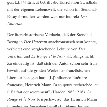
gesetzt.
4
Erneut betrifft die Korrelation Stendhals
mit der eigenen Lebenswelt, die schon im Stendhal-
Essay formuliert worden war, nur indirekt
Der
Untertan
.
Der literarhistorische Verdacht, daß der Stendhal-
Bezug in
Der Untertan
anachronistisch sein könnte,
verbietet eine vergleichende Lektüre von
Der
Untertan
und
Le Rouge et le Noir
allerdings nicht.
Zu eindeutig ist, daß sich der Autor schon sehr früh
bewußt auf die großen Werke der französischen
Literatur bezogen hat: “[L]’influence littéraire
française, Heinrich Mann l’a toujours recherchée, et
il l’a fait consciemment” (Harder 1983: 218).
Le
Rouge et le Noir
beispielsweise, das Heinrich Mann
in mehreren Ausgaben besaß (H. Mann/Bertaux