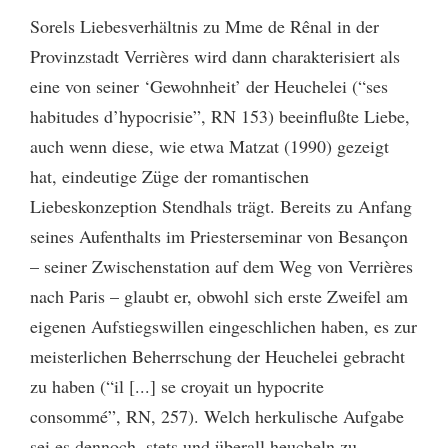
Sorels Liebesverhältnis zu Mme de Rênal in der
Provinzstadt Verrières wird dann charakterisiert als
eine von seiner ‘Gewohnheit’ der Heuchelei (“ses
habitudes d’hypocrisie”, RN 153) beeinflußte Liebe,
auch wenn diese, wie etwa Matzat (1990) gezeigt
hat, eindeutige Züge der romantischen
Liebeskonzeption Stendhals trägt. Bereits zu Anfang
seines Aufenthalts im Priesterseminar von Besançon
– seiner Zwischenstation auf dem Weg von Verrières
nach Paris – glaubt er, obwohl sich erste Zweifel am
eigenen Aufstiegswillen eingeschlichen haben, es zur
meisterlichen Beherrschung der Heuchelei gebracht
zu haben (“il [...] se croyait un hypocrite
consommé”, RN, 257). Welch herkulische Aufgabe
sei es dennoch, stets und überall heucheln zu