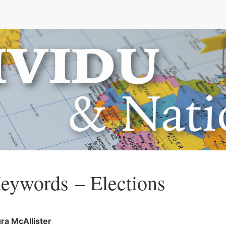
e
eywords – Elections
ura
McAllister