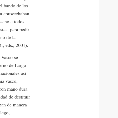
el bando de los
ava aprovechaban
esano a todos
stas, para pedir
rno de la
., eds., 2001).
s Vasco se
ierno de Largo
nacionales así
mía vasco,
 con mano dura
idad de destituir
aban de manera
lego,