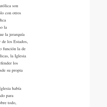
atólica son
lo con otros
dica
o la
ue la jerarquía
r de los Estados,
o función la de
icas, la Iglesia
fender los
sde su propia
Iglesia había
ado para
obre todo,