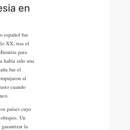
esia en
do español fue
lo XX, tras el
Mientras para
ia había sido una
aña fue el
 empujaron al
justo cuando
anco.
cos países cuyo
 obispos. Un
 garantizar la