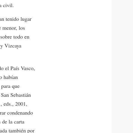
 civil.
an tenido lugar
e menor, los
 sobre todo en
 y Vizcaya
do el País Vasco,
no habían
 para que
 San Sebastián
, eds., 2001,
trar condenando
 de la carta
mada también por