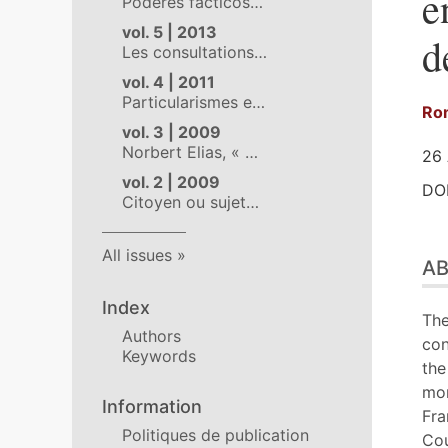
e
Poderes fácticos…
vol. 5 | 2013
d
Les consultations…
vol. 4 | 2011
Particularismes e…
Ro
vol. 3 | 2009
Norbert Elias, « …
26 
vol. 2 | 2009
DOI
Citoyen ou sujet…
Abs
All issues
A
Ind
Out
Index
Tex
The
Authors
No
con
Keywords
Ref
the
Aut
mon
Information
Fra
Politiques de publication
Cou