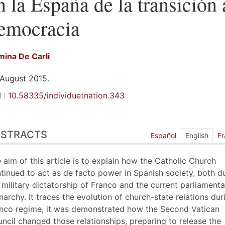
n la España de la transición 
emocracia
mina
De Carli
August 2015.
 :
10.58335/individuetnation.343
tracts
BSTRACTS
ex
Español
English
Fr
line
t
 aim of this article is to explain how the Catholic Church
tes
tinued to act as de facto power in Spanish society, both d
erences
 military dictatorship of Franco and the current parliamenta
hor
archy. It traces the evolution of church-state relations dur
nco regime, it was demonstrated how the Second Vatican
ncil changed those relationships, preparing to release the