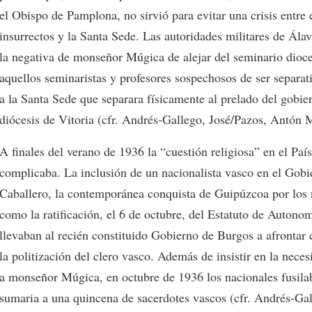
el Obispo de Pamplona, no sirvió para evitar una crisis entre 
insurrectos y la Santa Sede. Las autoridades militares de Ál
la negativa de monseñor Múgica de alejar del seminario dioc
aquellos seminaristas y profesores sospechosos de ser separati
a la Santa Sede que separara físicamente al prelado del gobie
diócesis de Vitoria (cfr. Andrés-Gallego, José/Pazos, Antón M
A finales del verano de 1936 la “cuestión religiosa” en el Paí
complicaba. La inclusión de un nacionalista vasco en el Gob
Caballero, la contemporánea conquista de Guipúzcoa por los 
como la ratificación, el 6 de octubre, del Estatuto de Autono
llevaban al recién constituido Gobierno de Burgos a afrontar
la politización del clero vasco. Además de insistir en la neces
a monseñor Múgica, en octubre de 1936 los nacionales fusil
sumaria a una quincena de sacerdotes vascos (cfr. Andrés-Gal