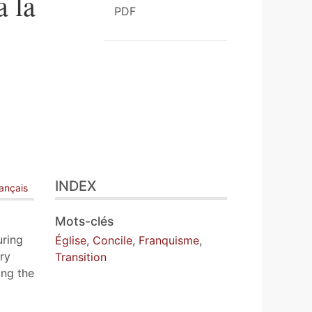
a la
PDF
INDEX
ançais
Mots-clés
uring
Église
,
Concile
,
Franquisme
,
ry
Transition
ing the