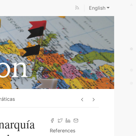
English
ráticas
onarquía
References