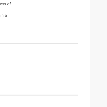
cess of
in a