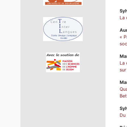
Syl
La 
Au
« P
soc
Mar
La 
sur
Mar
Qua
Bet
Syl
Du 