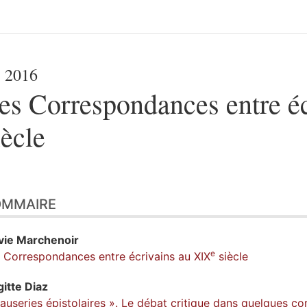
 2016
es Correspondances entre é
iècle
OMMAIRE
vie
Marchenoir
e
 Correspondances entre écrivains au XIX
siècle
gitte
Diaz
auseries épistolaires ». Le débat critique dans quelques c