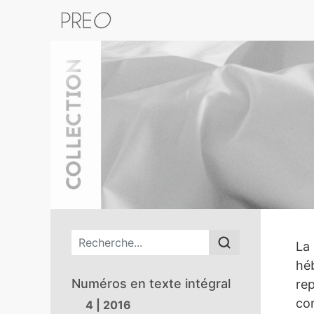
Retour au catalogue de la plateform
Menu principal
PR
La 
héb
Numéros en texte intégral
rep
con
4 | 2016