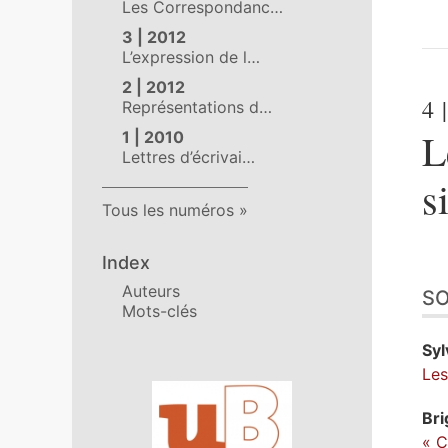
Les Correspondanc…
3 | 2012
L’expression de l…
2 | 2012
4
|
Représentations d…
L
1 | 2010
Lettres d’écrivai…
s
Tous les numéros
Index
Auteurs
S
Mots-clés
Syl
Les
Affiliations/partenaires
Bri
« C