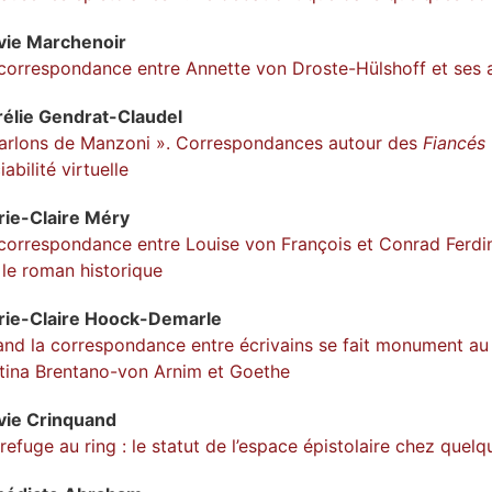
vie
Marchenoir
correspondance entre Annette von Droste-Hülshoff et ses a
rélie
Gendrat-Claudel
arlons de Manzoni ». Correspondances autour des
Fiancés
iabilité virtuelle
ie-Claire
Méry
correspondance entre Louise von François et Conrad Ferdi
 le roman historique
ie-Claire
Hoock-Demarle
nd la correspondance entre écrivains se fait monument 
tina Brentano-von Arnim et Goethe
vie
Crinquand
refuge au ring : le statut de l’espace épistolaire chez que