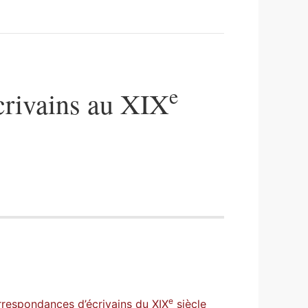
e
crivains au XIX
e
orrespondances d’écrivains du XIX
siècle