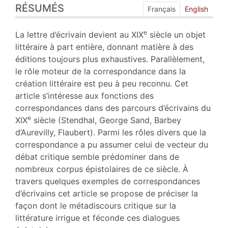
RÉSUMÉS
Index
Français
English
Plan
Texte
e
La lettre d’écrivain devient au XIX
siècle un objet
Notes
littéraire à part entière, donnant matière à des
Citer cet article
éditions toujours plus exhaustives. Parallèlement,
Auteur
le rôle moteur de la correspondance dans la
création littéraire est peu à peu reconnu. Cet
article s’intéresse aux fonctions des
correspondances dans des parcours d’écrivains du
e
XIX
siècle (Stendhal, George Sand, Barbey
d’Aurevilly, Flaubert). Parmi les rôles divers que la
correspondance a pu assumer celui de vecteur du
débat critique semble prédominer dans de
nombreux corpus épistolaires de ce siècle. À
travers quelques exemples de correspondances
d’écrivains cet article se propose de préciser la
façon dont le métadiscours critique sur la
littérature irrigue et féconde ces dialogues