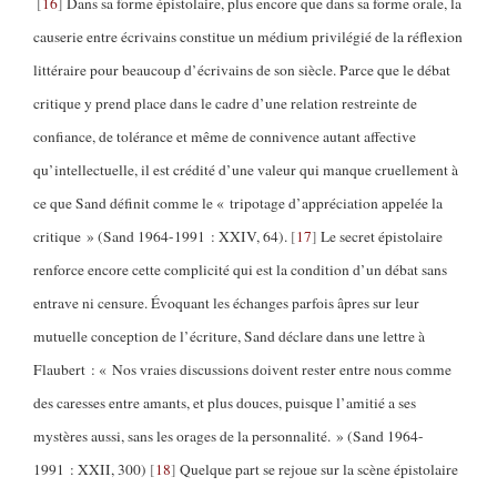
16
Dans sa forme épistolaire, plus encore que dans sa forme orale, la
causerie entre écrivains constitue un médium privilégié de la réflexion
littéraire pour beaucoup d’écrivains de son siècle. Parce que le débat
critique y prend place dans le cadre d’une relation restreinte de
confiance, de tolérance et même de connivence autant affective
qu’intellectuelle, il est crédité d’une valeur qui manque cruellement à
ce que Sand définit comme le « tripotage d’appréciation appelée la
critique » (Sand 1964-1991 : XXIV, 64).
17
Le secret épistolaire
renforce encore cette complicité qui est la condition d’un débat sans
entrave ni censure. Évoquant les échanges parfois âpres sur leur
mutuelle conception de l’écriture, Sand déclare dans une lettre à
Flaubert : « Nos vraies discussions doivent rester entre nous comme
des caresses entre amants, et plus douces, puisque l’amitié a ses
mystères aussi, sans les orages de la personnalité. » (Sand 1964-
1991 : XXII, 300)
18
Quelque part se rejoue sur la scène épistolaire