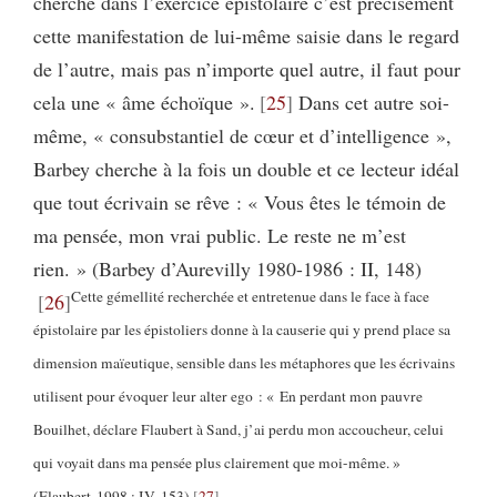
cherche dans l’exercice épistolaire c’est précisément
cette manifestation de lui-même saisie dans le regard
de l’autre, mais pas n’importe quel autre, il faut pour
cela une « âme échoïque ».
25
Dans cet autre soi-
même, « consubstantiel de cœur et d’intelligence »,
Barbey cherche à la fois un double et ce lecteur idéal
que tout écrivain se rêve : « Vous êtes le témoin de
ma pensée, mon vrai public. Le reste ne m’est
rien. » (Barbey d’Aurevilly 1980-1986 : II, 148)
Cette gémellité recherchée et entretenue dans le face à face
26
épistolaire par les épistoliers donne à la causerie qui y prend place sa
dimension maïeutique, sensible dans les métaphores que les écrivains
utilisent pour évoquer leur alter ego : « En perdant mon pauvre
Bouilhet, déclare Flaubert à Sand, j’ai perdu mon accoucheur, celui
qui voyait dans ma pensée plus clairement que moi-même. »
(Flaubert 1998 : IV, 153)
27