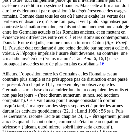
pas l’usure, tout simplement parce qu’ils n’avaient même pas un
système de crédit ni un système financier. Mais cette affirmation doit
être lue évidemment par opposition à la dégénérescence des usages
romains. Comme dans tous les cas où l’auteur exalte les vertus des
barbares en disant ce qu’ils ne font pas, il veut plutôt stigmatiser par
contraste la situation romaine, en faisant simultanément une analogie
entre les Germains actuels et les Romains anciens, et en mettant en
évidence les différences entre ceux-là et les Romains contemporains.
Dans la Rome de jadis, comme nous en informe Caton (
Agr
.
Praef
.
1), l’usurier était condamné à une peine double par rapport à celle du
voleur. A l’époque impériale l’usure était devenue, au contraire, une
« maladie invétérée » (‘vetus malum’ : Tac.
Ann
. 6, 16,1) et se
propageait avec des taux de plus en plus exorbitants.
16
Ailleurs, l’opposition entre les Germains et les Romains est au
contraire plus simple et ne présuppose pas de distinction entre passé
et présent. Au chapitre 11,1, par exemple, on observe que les
Germains, sur la base du calendrier lunaire, « comptaient les nuits et
non pas les jours » (‘nec dierum numerum, ut nos, sed noctium
computant’). Cela vaut aussi pour l’usage consistant à dormir
jusqu’à tard, à manger sur des sièges séparés et à porter les armes
durant les activités quotidiennes (22, 1 ; Lund 1988 : 56 ss.). Puis,
les Germains, raconte Tacite au chapitre 24, 1, « étrangement, jouent
aux dés quand ils sont sobres, comme si c’était une occupation
sérieuse » (‘aleam, quod mirere, sobrii inter seria exercent’).