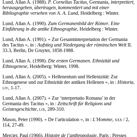
Lund, Allan A. (1988).
P. Cornelius Tacitus,
Germania
, interpretiert,
herausgegeben, übertragen, kommentiert und mit einer
Bibliographie versehen von A. A. Lund
, Heidelberg : Winter.
Lund, Allan A. (1990).
Zum Germanenbild der Römer
.
Eine
Einführung in die antike Ethnographie
, Heidelberg : Winter.
Lund, Allan A. (1991). « Zur Gesamtinterpretation der Germania
des Tacitus », in :
Aufstieg und Niedergang der röminschen Welt
II.
33.3, Berlin, De Gruyter, 1858-1988.
Lund, Allan A. (1998).
Die ersten Germanen. Ethnizität und
Ethnogenese
, Heidelberg: Winter, 1998.
Lund, Allan A. (2005). « Hellenentum und Hellenizität: Zur
Ethnogenese und zur Ethnizität der antiken Hellenen », in :
Historia
,
liv
, 1-17.
Lund, Allan A. (2007). « Zur ‘interpretatio Romana’ in der
Germania des Tacitus
», in :
Zeitschrift für Religions und
Geistesgeschichte
,
lix
, 289-310.
Mason, Peter (1990). « De l’articulation », in :
L’Homme
,
xxx
/ 2,
114, 27-49.
Mercier, Paul (1966).
Histoire de l’anthropologie
, Paris : Presses