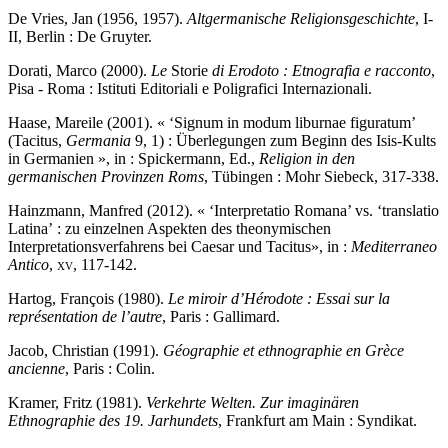
De Vries, Jan (1956, 1957).
Altgermanische Religionsgeschichte
, I-
II, Berlin : De Gruyter.
Dorati, Marco (2000).
Le
Storie
di Erodoto : Etnografia e racconto
,
Pisa - Roma : Istituti Editoriali e Poligrafici Internazionali.
Haase, Mareile (2001). « ‘Signum in modum liburnae figuratum’
(Tacitus,
Germania
9, 1) : Überlegungen zum Beginn des Isis-Kults
in Germanien », in : Spickermann, Ed.,
Religion in den
germanischen Provinzen Roms
, Tübingen : Mohr Siebeck, 317-338.
Hainzmann, Manfred (2012). « ‘Interpretatio Romana’ vs. ‘translatio
Latina’ : zu einzelnen Aspekten des theonymischen
Interpretationsverfahrens bei Caesar und Tacitus», in :
Mediterraneo
Antico
,
xv
, 117-142.
Hartog, François (1980).
Le miroir d’Hérodote : Essai sur la
représentation de l’autre
, Paris : Gallimard.
Jacob, Christian (1991).
Géographie et ethnographie en Grèce
ancienne
, Paris : Colin.
Kramer, Fritz (1981).
Verkehrte Welten. Zur imaginären
Ethnographie des 19. Jarhundets
, Frankfurt am Main : Syndikat.