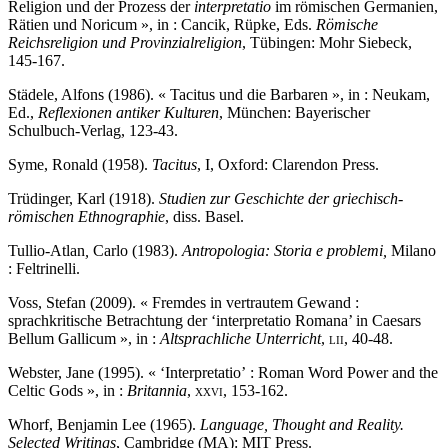
Religion und der Prozess der
interpretatio
im römischen Germanien,
Rätien und Noricum », in : Cancik, Rüpke, Eds.
Römische
Reichsreligion und Provinzialreligion
,
Tübingen: Mohr Siebeck,
145-167.
Städele, Alfons (1986). « Tacitus und die Barbaren », in : Neukam,
Ed.,
Reflexionen antiker Kulturen
, München: Bayerischer
Schulbuch-Verlag, 123-43.
Syme, Ronald (1958).
Tacitus
, I, Oxford: Clarendon Press.
Trüdinger, Karl (1918).
Studien zur Geschichte der griechisch-
römischen Ethnographie
, diss. Basel.
Tullio-Atlan
,
Carlo (1983).
Antropologia: Storia e
problemi,
Milano
: Feltrinelli.
Voss, Stefan (2009). « Fremdes in vertrautem Gewand :
sprachkritische Betrachtung der ‘interpretatio Romana’ in Caesars
Bellum Gallicum », in :
Altsprachliche Unterricht
,
lii
, 40-48.
Webster, Jane (1995). « ‘Interpretatio’ : Roman Word Power and the
Celtic Gods », in :
Britannia
,
xxvi
, 153-162.
Whorf, Benjamin Lee (1965).
Language, Thought and Real
ity.
Selected Writings
, Cambridge (MA): MIT Press.