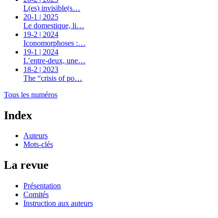
L(es) invisible(s…
20-1 | 2025
Le domestique, li…
19-2 | 2024
Iconomorphoses :…
19-1 | 2024
L’entre-deux, une…
18-2 | 2023
The “crisis of po…
Tous les numéros
Index
Auteurs
Mots-clés
La revue
Présentation
Comités
Instruction aux auteurs