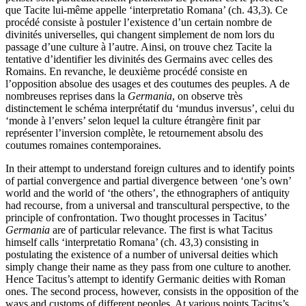
que Tacite lui-même appelle ‘interpretatio Romana’ (ch. 43,3). Ce
procédé consiste à postuler l’existence d’un certain nombre de
divinités universelles, qui changent simplement de nom lors du
passage d’une culture à l’autre. Ainsi, on trouve chez Tacite la
tentative d’identifier les divinités des Germains avec celles des
Romains. En revanche, le deuxième procédé consiste en
l’opposition absolue des usages et des coutumes des peuples. A de
nombreuses reprises dans la
Germania
, on observe très
distinctement le schéma interprétatif du ‘mundus inversus’, celui du
‘monde à l’envers’ selon lequel la culture étrangère finit par
représenter l’inversion complète, le retournement absolu des
coutumes romaines contemporaines.
In their attempt to understand foreign cultures and to identify points
of partial convergence and partial divergence between ‘one’s own’
world and the world of ‘the others’, the ethnographers of antiquity
had recourse, from a universal and transcultural perspective, to the
principle of confrontation. Two thought processes in Tacitus’
Germania
are of particular relevance. The first is what Tacitus
himself calls ‘interpretatio Romana’ (ch. 43,3) consisting in
postulating the existence of a number of universal deities which
simply change their name as they pass from one culture to another.
Hence Tacitus’s attempt to identify Germanic deities with Roman
ones. The second process, however, consists in the opposition of the
ways and customs of different peoples. At various points Tacitus’s