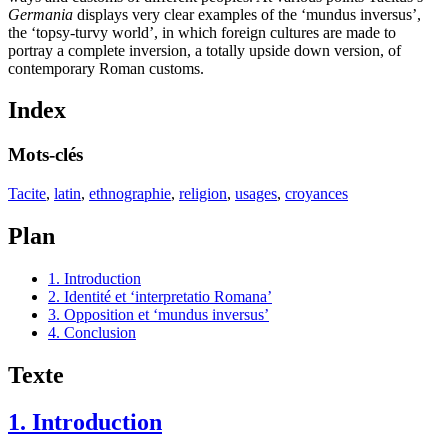
Germania
displays very clear examples of the ‘mundus inversus’,
the ‘topsy-turvy world’, in which foreign cultures are made to
portray a complete inversion, a totally upside down version, of
contemporary Roman customs.
Index
Mots-clés
Tacite
,
latin
,
ethnographie
,
religion
,
usages
,
croyances
Plan
1. Introduction
2. Identité et ‘interpretatio Romana’
3. Opposition et ‘mundus inversus’
4. Conclusion
Texte
1. Introduction