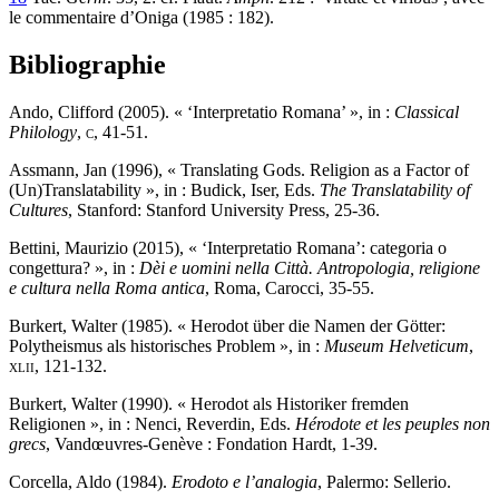
le commentaire d’Oniga (1985 : 182).
Bibliographie
Ando, Clifford (2005). « ‘Interpretatio Romana’ », in :
Classical
Philology
,
c
, 41-51.
Assmann, Jan (1996), « Translating Gods. Religion as a Factor of
(Un)Translatability », in : Budick, Iser, Eds.
The Translatability of
Cultures
, Stanford: Stanford University Press, 25-36.
Bettini, Maurizio (2015), « ‘Interpretatio Romana’: categoria o
congettura? », in :
Dèi e uomini nella Città. Antropologia, religione
e cultura nella Roma antica
, Roma, Carocci, 35-55.
Burkert, Walter (1985). « Herodot über die Namen der Götter:
Polytheismus als historisches Problem », in :
Museum Helveticum
,
xlii
, 121-132.
Burkert, Walter (1990). « Herodot als Historiker fremden
Religionen
», in : Nenci, Reverdin, Eds.
Hérodote et les peuples non
grecs
, Vandœuvres-Genève : Fondation Hardt, 1-39.
Corcella, Aldo (1984).
Erodoto e l’analogia
, Palermo: Sellerio.