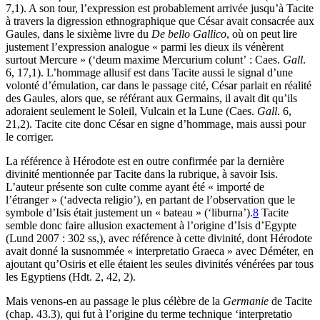
7,1). A son tour, l’expression est probablement arrivée jusqu’à Tacite
à travers la digression ethnographique que César avait consacrée aux
Gaules, dans le sixième livre du
De bello Gallico
, où on peut lire
justement l’expression analogue « parmi les dieux ils vénèrent
surtout Mercure » (‘deum maxime Mercurium colunt’ : Caes.
Gall
.
6, 17,1). L’hommage allusif est dans Tacite aussi le signal d’une
volonté d’émulation, car dans le passage cité, César parlait en réalité
des Gaules, alors que, se référant aux Germains, il avait dit qu’ils
adoraient seulement le Soleil, Vulcain et la Lune (Caes.
Gall
. 6,
21,2). Tacite cite donc César en signe d’hommage, mais aussi pour
le corriger.
La référence à Hérodote est en outre confirmée par la dernière
divinité mentionnée par Tacite dans la rubrique, à savoir Isis.
L’auteur présente son culte comme ayant été « importé de
l’étranger » (‘advecta religio’), en partant de l’observation que le
symbole d’Isis était justement un « bateau » (‘liburna’).
8
Tacite
semble donc faire allusion exactement à l’origine d’Isis d’Egypte
(Lund 2007 : 302 ss,), avec référence à cette divinité, dont Hérodote
avait donné la susnommée « interpretatio Graeca » avec Déméter, en
ajoutant qu’Osiris et elle étaient les seules divinités vénérées par tous
les Egyptiens (Hdt. 2, 42, 2).
Mais venons-en au passage le plus célèbre de la
Germanie
de Tacite
(chap. 43.3), qui fut à l’origine du terme technique ‘interpretatio