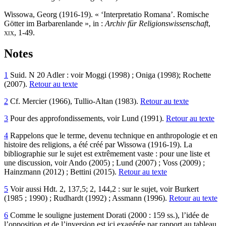
Wissowa, Georg (1916-19). « ‘Interpretatio Romana’. Romische
Götter im Barbarenlande », in :
Archiv für Religionswissenschaft
,
xix
, 1-49.
Notes
1
Suid. N 20 Adler : voir Moggi (1998) ; Oniga (1998); Rochette
(2007).
Retour au texte
2
Cf. Mercier (1966), Tullio-Altan (1983).
Retour au texte
3
Pour des approfondissements, voir Lund (1991).
Retour au texte
4
Rappelons que le terme, devenu technique en anthropologie et en
histoire des religions, a été créé par Wissowa (1916-19). La
bibliographie sur le sujet est extrêmement vaste : pour une liste et
une discussion, voir Ando (2005) ; Lund (2007) ; Voss (2009) ;
Hainzmann (2012) ; Bettini (2015).
Retour au texte
5
Voir aussi Hdt. 2, 137,5; 2, 144,2 : sur le sujet, voir Burkert
(1985 ; 1990) ; Rudhardt (1992) ; Assmann (1996).
Retour au texte
6
Comme le souligne justement Dorati (2000 : 159 ss.), l’idée de
l’opposition et de l’inversion est ici exagérée par rapport au tableau