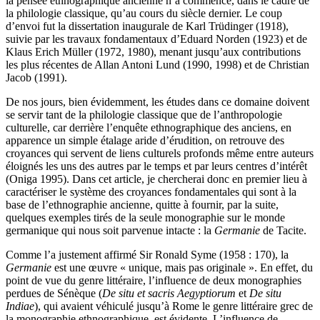
la pensée ethnographique ancienne n’a commencé, dans le cadre de
la philologie classique, qu’au cours du siècle dernier. Le coup
d’envoi fut la dissertation inaugurale de Karl Trüdinger (1918),
suivie par les travaux fondamentaux d’Eduard Norden (1923) et de
Klaus Erich Müller (1972, 1980), menant jusqu’aux contributions
les plus récentes de Allan Antoni Lund (1990, 1998) et de Christian
Jacob (1991).
De nos jours, bien évidemment, les études dans ce domaine doivent
se servir tant de la philologie classique que de l’anthropologie
culturelle, car derrière l’enquête ethnographique des anciens, en
apparence un simple étalage aride d’érudition, on retrouve des
croyances qui servent de liens culturels profonds même entre auteurs
éloignés les uns des autres par le temps et par leurs centres d’intérêt
(Oniga 1995). Dans cet article, je chercherai donc en premier lieu à
caractériser le système des croyances fondamentales qui sont à la
base de l’ethnographie ancienne, quitte à fournir, par la suite,
quelques exemples tirés de la seule monographie sur le monde
germanique qui nous soit parvenue intacte : la
Germanie
de Tacite.
Comme l’a justement affirmé Sir Ronald Syme (1958 : 170), la
Germanie
est une œuvre « unique, mais pas originale ». En effet, du
point de vue du genre littéraire, l’influence de deux monographies
perdues de Sénèque (
De situ et sacris Aegyptiorum
et
De situ
Indiae
), qui avaient véhiculé jusqu’à Rome le genre littéraire grec de
la monographie ethnographique, est évidente. L’influence de