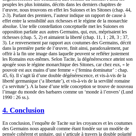
peuples les plus lointains, décrits dans les derniers chapitres de
l’œuvre, nous trouvons en effet les Suiones et les Sitones (chap. 44,
2-3). Parlant des premiers, l’auteur indique un rapport de cause à
effet entre la sensibilité aux richesses et le régime de la monarchie
absolue. Une telle constellation conceptuelle met les Suiones en
opposition parfaite aux autres Germains, qui, eux, méprisaient les
richesses (chap. 5, 2) et aimaient la liberté (chap. 11, 1 ; 28, 3 ; 37,
3). Le renversement par rapport aux coutumes des Germains, décrit
dans la première partie de l’œuvre, finit ainsi, paradoxalement, par
offrir à la fin une image dans laquelle peuvent se refléter justement
les Romains eux-mêmes. Selon Tacite, la dégénérescence atteint son
apogée sous le régime monarchique des Sitones, car chez eux, « le
pouvoir est aux mains d’une femme » (‘femina dominatur’ : chap.
45, 6). Il s’agit là d’une double dégénérescence, et vis-à-vis de la
liberté germanique (‘a libertate’), et vis-à-vis de la servilité romaine
(‘a servitute’). A la base d’une telle conception se trouve de nouveau
l’image du monde des barbares comme un ‘monde à l’envers’ (Lund
1990 : 26 ss.).
4. Conclusion
En conclusion, l’enquête de Tacite sur les croyances et les coutumes
des Germains nous apparaît comme étant fondée sur un modèle de
pensée cohérent et unitaire, qui s’articule à travers la double polarité