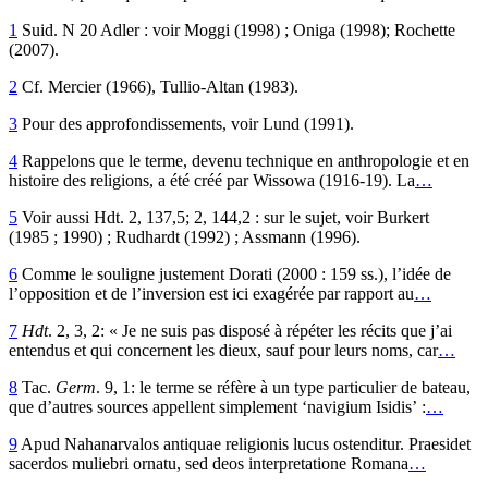
1
Suid. N 20 Adler : voir Moggi (1998) ; Oniga (1998); Rochette
(2007).
2
Cf. Mercier (1966), Tullio-Altan (1983).
3
Pour des approfondissements, voir Lund (1991).
4
Rappelons que le terme, devenu technique en anthropologie et en
histoire des religions, a été créé par Wissowa (1916-19). La
…
5
Voir aussi Hdt. 2, 137,5; 2, 144,2 : sur le sujet, voir Burkert
(1985 ; 1990) ; Rudhardt (1992) ; Assmann (1996).
6
Comme le souligne justement Dorati (2000 : 159 ss.), l’idée de
l’opposition et de l’inversion est ici exagérée par rapport au
…
7
Hdt
. 2, 3, 2: « Je ne suis pas disposé à répéter les récits que j’ai
entendus et qui concernent les dieux, sauf pour leurs noms, car
…
8
Tac.
Germ
. 9, 1: le terme se réfère à un type particulier de bateau,
que d’autres sources appellent simplement ‘navigium Isidis’ :
…
9
Apud Nahanarvalos antiquae religionis lucus ostenditur. Praesidet
sacerdos muliebri ornatu, sed deos interpretatione Romana
…