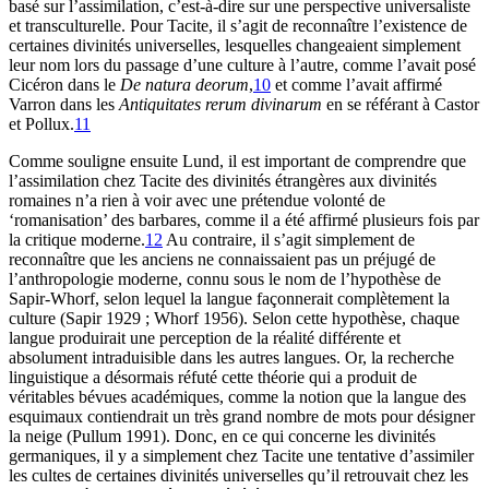
basé sur l’assimilation, c’est-à-dire sur une perspective universaliste
et transculturelle. Pour Tacite, il s’agit de reconnaître l’existence de
certaines divinités universelles, lesquelles changeaient simplement
leur nom lors du passage d’une culture à l’autre, comme l’avait posé
Cicéron dans le
De natura deorum
,
10
et comme l’avait affirmé
Varron dans les
Antiquitates rerum divinarum
en se référant à Castor
et Pollux.
11
Comme souligne ensuite Lund, il est important de comprendre que
l’assimilation chez Tacite des divinités étrangères aux divinités
romaines n’a rien à voir avec une prétendue volonté de
‘romanisation’ des barbares, comme il a été affirmé plusieurs fois par
la critique moderne.
12
Au contraire, il s’agit simplement de
reconnaître que les anciens ne connaissaient pas un préjugé de
l’anthropologie moderne, connu sous le nom de l’hypothèse de
Sapir-Whorf, selon lequel la langue façonnerait complètement la
culture (Sapir 1929 ; Whorf 1956). Selon cette hypothèse, chaque
langue produirait une perception de la réalité différente et
absolument intraduisible dans les autres langues. Or, la recherche
linguistique a désormais réfuté cette théorie qui a produit de
véritables bévues académiques, comme la notion que la langue des
esquimaux contiendrait un très grand nombre de mots pour désigner
la neige (Pullum 1991). Donc, en ce qui concerne les divinités
germaniques, il y a simplement chez Tacite une tentative d’assimiler
les cultes de certaines divinités universelles qu’il retrouvait chez les