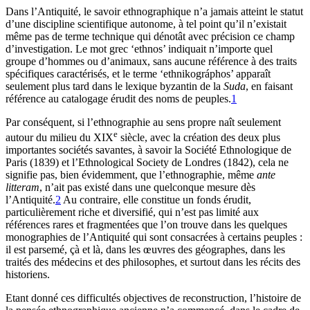
Dans l’Antiquité, le savoir ethnographique n’a jamais atteint le statut
d’une discipline scientifique autonome, à tel point qu’il n’existait
même pas de terme technique qui dénotât avec précision ce champ
d’investigation. Le mot grec ‘ethnos’ indiquait n’importe quel
groupe d’hommes ou d’animaux, sans aucune référence à des traits
spécifiques caractérisés, et le terme ‘ethnikográphos’ apparaît
seulement plus tard dans le lexique byzantin de la
Suda
, en faisant
référence au catalogage érudit des noms de peuples.
1
Par conséquent, si l’ethnographie au sens propre naît seulement
e
autour du milieu du XIX
siècle, avec la création des deux plus
importantes sociétés savantes, à savoir la Société Ethnologique de
Paris (1839) et l’Ethnological Society de Londres (1842), cela ne
signifie pas, bien évidemment, que l’ethnographie, même
ante
litteram
, n’ait pas existé dans une quelconque mesure dès
l’Antiquité.
2
Au contraire, elle constitue un fonds érudit,
particulièrement riche et diversifié, qui n’est pas limité aux
références rares et fragmentées que l’on trouve dans les quelques
monographies de l’Antiquité qui sont consacrées à certains peuples :
il est parsemé, çà et là, dans les œuvres des géographes, dans les
traités des médecins et des philosophes, et surtout dans les récits des
historiens.
Etant donné ces difficultés objectives de reconstruction, l’histoire de