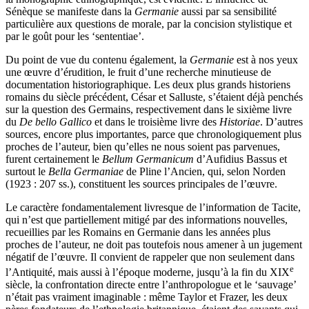
Sénèque se manifeste dans la
Germanie
aussi par sa sensibilité
particulière aux questions de morale, par la concision stylistique et
par le goût pour les ‘sententiae’.
Du point de vue du contenu également, la
Germanie
est à nos yeux
une œuvre d’érudition, le fruit d’une recherche minutieuse de
documentation historiographique. Les deux plus grands historiens
romains du siècle précédent, César et Salluste, s’étaient déjà penchés
sur la question des Germains, respectivement dans le sixième livre
du
De bello Gallico
et dans le troisième livre des
Historiae
. D’autres
sources, encore plus importantes, parce que chronologiquement plus
proches de l’auteur, bien qu’elles ne nous soient pas parvenues,
furent certainement le
Bellum Germanicum
d’Aufidius Bassus et
surtout le
Bella Germaniae
de Pline l’Ancien, qui, selon Norden
(1923 : 207 ss.), constituent les sources principales de l’œuvre.
Le caractère fondamentalement livresque de l’information de Tacite,
qui n’est que partiellement mitigé par des informations nouvelles,
recueillies par les Romains en Germanie dans les années plus
proches de l’auteur, ne doit pas toutefois nous amener à un jugement
négatif de l’œuvre. Il convient de rappeler que non seulement dans
e
l’Antiquité, mais aussi à l’époque moderne, jusqu’à la fin du XIX
siècle, la confrontation directe entre l’anthropologue et le ‘sauvage’
n’était pas vraiment imaginable : même Taylor et Frazer, les deux