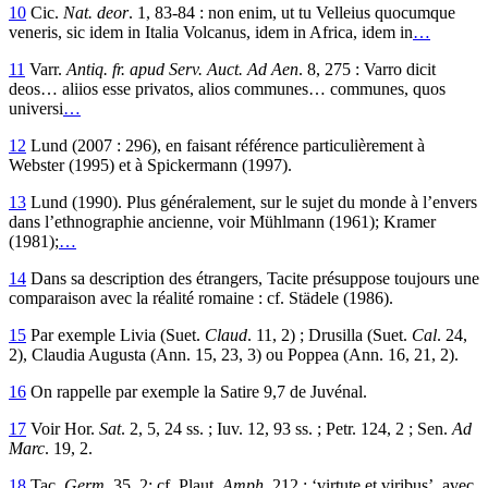
10
Cic.
Nat. deor
. 1, 83-84 : non enim, ut tu Velleius quocumque
veneris, sic idem in Italia Volcanus, idem in Africa, idem in
…
11
Varr.
Antiq. fr. apud Serv. Auct. Ad Aen
. 8, 275 : Varro dicit
deos… aliios esse privatos, alios communes… communes, quos
universi
…
12
Lund (2007 : 296), en faisant référence particulièrement à
Webster (1995) et à Spickermann (1997).
13
Lund (1990). Plus généralement, sur le sujet du monde à l’envers
dans l’ethnographie ancienne, voir Mühlmann (1961); Kramer
(1981);
…
14
Dans sa description des étrangers, Tacite présuppose toujours une
comparaison avec la réalité romaine : cf. Städele (1986).
15
Par exemple Livia (Suet.
Claud
. 11, 2) ; Drusilla (Suet.
Cal
. 24,
2), Claudia Augusta (Ann. 15, 23, 3) ou Poppea (Ann. 16, 21, 2).
16
On rappelle par exemple la Satire 9,7 de Juvénal.
17
Voir Hor.
Sat
. 2, 5, 24 ss. ; Iuv. 12, 93 ss. ; Petr. 124, 2 ; Sen.
Ad
Marc
. 19, 2.
18
Tac.
Germ
. 35, 2: cf. Plaut.
Amph
. 212 : ‘virtute et viribus’, avec