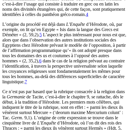
c’est-à-dire l’usage qui consiste à traduire en grec ou en latin les
noms des divinités étrangères qui, de cette façon, sont pratiquement
identifiées à celles du panthéon gréco-romain.
4
L’origine du procédé est déjà dans
L’Enquête
d’Hérodote, où, par
exemple, on lit qu’en Egypte « Isis dans la langue des Grecs est
Déméter » (2, 59,2).
5
L’aspect le plus intéressant pour nous est que,
alors que dans l’observation des autres institutions sociales des
Egyptiens chez Hérodote prévaut le modèle de l’opposition, à partir
de l’affirmation programmatique qu’« ils ont adopté presque dans
tous les domaines des us et coutumes à l’opposé des autres
hommes » (2, 35,2),
6
dans le cas de la religion prévaut au contraire
l’identification, à travers la perspective universaliste selon laquelle
les croyances religieuses sont fondamentalement les mêmes pour
tous les hommes, au-delà des différences superficielles de caractère
linguistique.
7
Ce n’est pas par hasard que la rubrique consacrée à la religion dans
la
Germanie
de Tacite, c’est-à-dire le chapitre 9, se rattache, dès le
début, à la tradition d’Hérodote. Les premiers mots célèbres, qui
indiquent le titre de la rubrique, sont en effet : « parmi les dieux ils
vénèrent surtout Mercure » (‘deorum maxime Mercurium colunt’ :
Tac.
Germ
. 9,1). L’origine de cette expression se trouve dans le
cinquième livre de
L’Enquête
d’Hérodote, où l’on dit des rois des
Thraces : « parmi les dieux ils vénèrent surtout Hermès » (Hdt. 5,