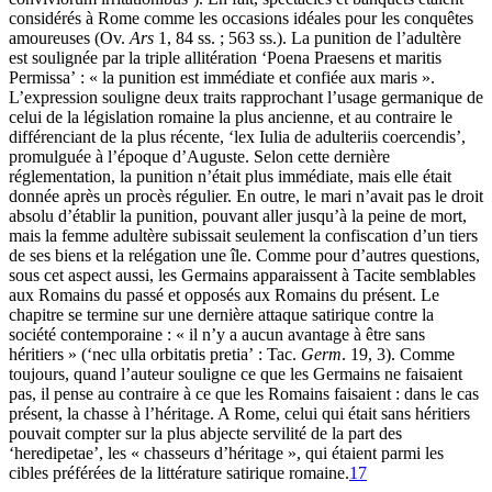
considérés à Rome comme les occasions idéales pour les conquêtes
amoureuses (Ov.
Ars
1, 84 ss. ; 563 ss.). La punition de l’adultère
est soulignée par la triple allitération ‘Poena Praesens et maritis
Permissa’ : « la punition est immédiate et confiée aux maris ».
L’expression souligne deux traits rapprochant l’usage germanique de
celui de la législation romaine la plus ancienne, et au contraire le
différenciant de la plus récente, ‘lex Iulia de adulteriis coercendis’,
promulguée à l’époque d’Auguste. Selon cette dernière
réglementation, la punition n’était plus immédiate, mais elle était
donnée après un procès régulier. En outre, le mari n’avait pas le droit
absolu d’établir la punition, pouvant aller jusqu’à la peine de mort,
mais la femme adultère subissait seulement la confiscation d’un tiers
de ses biens et la relégation une île. Comme pour d’autres questions,
sous cet aspect aussi, les Germains apparaissent à Tacite semblables
aux Romains du passé et opposés aux Romains du présent. Le
chapitre se termine sur une dernière attaque satirique contre la
société contemporaine : « il n’y a aucun avantage à être sans
héritiers » (‘nec ulla orbitatis pretia’ : Tac.
Germ
. 19, 3). Comme
toujours, quand l’auteur souligne ce que les Germains ne faisaient
pas, il pense au contraire à ce que les Romains faisaient : dans le cas
présent, la chasse à l’héritage. A Rome, celui qui était sans héritiers
pouvait compter sur la plus abjecte servilité de la part des
‘heredipetae’, les « chasseurs d’héritage », qui étaient parmi les
cibles préférées de la littérature satirique romaine.
17