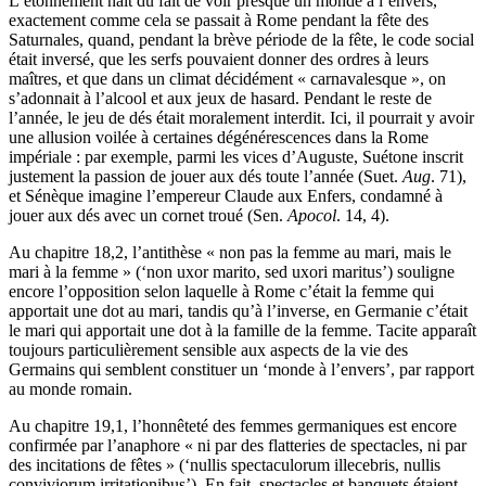
L’étonnement naît du fait de voir presque un monde à l’envers,
exactement comme cela se passait à Rome pendant la fête des
Saturnales, quand, pendant la brève période de la fête, le code social
était inversé, que les serfs pouvaient donner des ordres à leurs
maîtres, et que dans un climat décidément « carnavalesque », on
s’adonnait à l’alcool et aux jeux de hasard. Pendant le reste de
l’année, le jeu de dés était moralement interdit. Ici, il pourrait y avoir
une allusion voilée à certaines dégénérescences dans la Rome
impériale : par exemple, parmi les vices d’Auguste, Suétone inscrit
justement la passion de jouer aux dés toute l’année (Suet.
Aug
. 71),
et Sénèque imagine l’empereur Claude aux Enfers, condamné à
jouer aux dés avec un cornet troué (Sen.
Apocol
. 14, 4).
Au chapitre 18,2, l’antithèse « non pas la femme au mari, mais le
mari à la femme » (‘non uxor marito, sed uxori maritus’) souligne
encore l’opposition selon laquelle à Rome c’était la femme qui
apportait une dot au mari, tandis qu’à l’inverse, en Germanie c’était
le mari qui apportait une dot à la famille de la femme. Tacite apparaît
toujours particulièrement sensible aux aspects de la vie des
Germains qui semblent constituer un ‘monde à l’envers’, par rapport
au monde romain.
Au chapitre 19,1, l’honnêteté des femmes germaniques est encore
confirmée par l’anaphore « ni par des flatteries de spectacles, ni par
des incitations de fêtes » (‘nullis spectaculorum illecebris, nullis
conviviorum irritationibus’). En fait, spectacles et banquets étaient