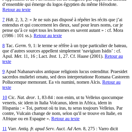
d’ensemble qui émerge du logos égyptien du même Hérodote.
Retour au texte
7
Hdt
. 2, 3, 2: « Je ne suis pas disposé à répéter les récits que j’ai
entendus et qui concernent les dieux, sauf pour leurs noms, car je
pense qu’à ce sujet tous les hommes en savent autant » : cf. Mora
(1986 : 101 ss.).
Retour au texte
8
Tac.
Germ
. 9, 1: le terme se réfère à un type particulier de bateau,
que d’autres sources appellent simplement ‘navigium Isidis’ : cf.
Apul.
Met
. 11, 16 ; Lact.
Inst
. 1, 27. Cf. Haase (2001).
Retour au
texte
9
Apud Nahanarvalos antiquae religionis lucus ostenditur. Praesidet
sacerdos muliebri ornatu, sed deos interpretatione Romana Castorem
Pollucemque memorant. Ea vis numini, nomen Alcis.
Retour au
texte
10
Cic.
Nat. deor
. 1, 83-84 : non enim, ut tu Velleius quocumque
veneris, sic idem in Italia Volcanus, idem in Africa, idem in
Hispania : « Toi, partout où tu iras, tu seras toujours Velleius. Par
contre, Vulcain change de nom, selon qu'il se trouve en Italie, en
Afrique ou en Espagne ».
Retour au texte
11
Varr.
Antiq. fr. apud Serv. Auct. Ad Aen
. 8, 275 : Varro dicit