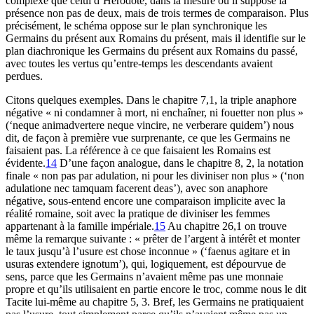
complexe que celui d’Hérodote, dans la mesure où il suppose la
présence non pas de deux, mais de trois termes de comparaison. Plus
précisément, le schéma oppose sur le plan synchronique les
Germains du présent aux Romains du présent, mais il identifie sur le
plan diachronique les Germains du présent aux Romains du passé,
avec toutes les vertus qu’entre-temps les descendants avaient
perdues.
Citons quelques exemples. Dans le chapitre 7,1, la triple anaphore
négative « ni condamner à mort, ni enchaîner, ni fouetter non plus »
(‘neque animadvertere neque vincire, ne verberare quidem’) nous
dit, de façon à première vue surprenante, ce que les Germains ne
faisaient pas. La référence à ce que faisaient les Romains est
évidente.
14
D’une façon analogue, dans le chapitre 8, 2, la notation
finale « non pas par adulation, ni pour les diviniser non plus » (‘non
adulatione nec tamquam facerent deas’), avec son anaphore
négative, sous-entend encore une comparaison implicite avec la
réalité romaine, soit avec la pratique de diviniser les femmes
appartenant à la famille impériale.
15
Au chapitre 26,1 on trouve
même la remarque suivante : « prêter de l’argent à intérêt et monter
le taux jusqu’à l’usure est chose inconnue » (‘faenus agitare et in
usuras extendere ignotum’), qui, logiquement, est dépourvue de
sens, parce que les Germains n’avaient même pas une monnaie
propre et qu’ils utilisaient en partie encore le troc, comme nous le dit
Tacite lui-même au chapitre 5, 3. Bref, les Germains ne pratiquaient