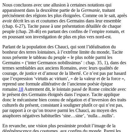
Nous concluons avec une allusion à certaines notations qui
apparaissent dans la deuxième partie de la
Germanie
, traitant
précisément des régions les plus éloignées. Comme on le sait, après
avoir décrit les us et coutumes des Germains dans leur ensemble
(chap. 6-27), Tacite passe à une présentation détaillée de chaque
peuple (chap. 28-46) en partant des confins de l’empire romain, et
en poussant son investigation de plus en plus vers nord-est.
Parlant de la population des Chauci, qui sont l’idéalisation du
bonheur des terres lointaines, à l’extrême limite du monde, Tacite
nous présente le tableau du peuple « le plus noble parmi les
Germains » (‘inter Germanos nobilissimus’ : chap. 35, 1), dans des
termes semblables aux anciens Romains, avec leurs qualités de
courage, de justice et d’amour de la liberté. Ce n’est pas par hasard
que l’expression ‘virtutis ac virium’, « de la valeur et de la force »,
reprend une formule allitérative de l’ancienne poésie épique
romaine.
18
Autrement dit, le lointain passé de Rome coïncide avec
le présent des Germains éloignés dans l’espace. Tacite applique
donc le mécanisme bien connu de négation et d’inversion des traits
culturels du présent, consistant à souligner plutôt ce qui n’est pas,
par rapport à ce qu’on trouve parmi les Chauci, au moyen des
anaphores négatives habituelles ‘sine…sine’, ‘nulla…nullis’.
En revanche, une vision plus pessimiste produit l’image de la
dégénérescence des coutumes, aux confins du monde. Parmi les