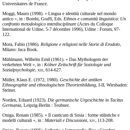
Universitaires de France.
Moggi, Mauro (1998). « Lingua e identità culturale nel mondo
antico », in : Bombi, Graffi, Eds.
Ethnos e comunità linguistica
:
Un
confronto metodologico interdisciplinare
(Actes du Colloque
International de Udine, 5-7 décembre 1996), Udine : Forum, 97-
122.
Mora, Fabio (1986).
Religione e religioni nelle Storie di Erodoto
,
Milano: Jaca Book.
Mühlmann, Wilhelm Emil (1961). « Das Mythologem der
verkehrten Welt »,
in :
Kölner Zeitschrift für Soziologie und
Sozialpsychologie
,
xiii
, 614-627.
Müller, Klaus E. (1972, 1980).
Geschichte der antiken
Ethnographie und ethnologischen Theorienbildung
, I-II, Wiesbaden:
Steiner.
Norden, Eduard (1923).
Die germanische Urgeschichte in Tacitus
Germania
, Leipzig-Berlin : Teubner.
Oniga, Renato (1985). « Il canticum di Sosia : forme stilistiche e
modelli culturali », in :
Materiali e Discussioni
,
xiv
, 113-208.