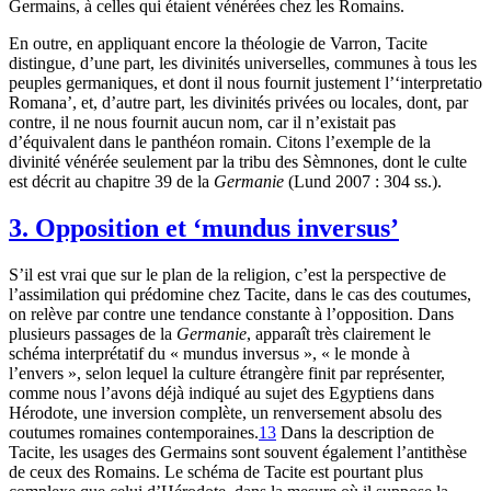
Germains, à celles qui étaient vénérées chez les Romains.
En outre, en appliquant encore la théologie de Varron, Tacite
distingue, d’une part, les divinités universelles, communes à tous les
peuples germaniques, et dont il nous fournit justement l’‘interpretatio
Romana’, et, d’autre part, les divinités privées ou locales, dont, par
contre, il ne nous fournit aucun nom, car il n’existait pas
d’équivalent dans le panthéon romain. Citons l’exemple de la
divinité vénérée seulement par la tribu des Sèmnones, dont le culte
est décrit au chapitre 39 de la
Germanie
(Lund 2007 : 304 ss.).
3. Opposition et ‘mundus inversus’
S’il est vrai que sur le plan de la religion, c’est la perspective de
l’assimilation qui prédomine chez Tacite, dans le cas des coutumes,
on relève par contre une tendance constante à l’opposition. Dans
plusieurs passages de la
Germanie
, apparaît très clairement le
schéma interprétatif du « mundus inversus », « le monde à
l’envers », selon lequel la culture étrangère finit par représenter,
comme nous l’avons déjà indiqué au sujet des Egyptiens dans
Hérodote, une inversion complète, un renversement absolu des
coutumes romaines contemporaines.
13
Dans la description de
Tacite, les usages des Germains sont souvent également l’antithèse
de ceux des Romains. Le schéma de Tacite est pourtant plus