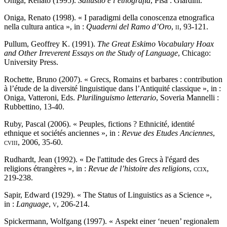
Oniga, Renato (1995).
Sallustio e l’etnografia
, Pisa : Giardini.
Oniga, Renato (1998). « I paradigmi della conoscenza etnografica
nella cultura antica », in :
Quaderni del Ramo d’Oro
,
ii
, 93-121.
Pullum, Geoffrey K. (1991).
The
Great
Eskimo Vocabulary Hoax
and Other Irreverent Essays on the Study of Language
, Chicago:
University Press.
Rochette, Bruno (2007). « Grecs, Romains et barbares : contribution
à l’étude de la diversité linguistique dans l’Antiquité classique », in :
Oniga, Vatteroni, Eds.
Plurilinguismo letterario
, Soveria Mannelli :
Rubbettino, 13-40.
Ruby, Pascal (2006). « Peuples, fictions ? Ethnicité, identité
ethnique et sociétés anciennes », in :
Revue des Etudes Anciennes
,
cviii
, 2006, 35-60.
Rudhardt, Jean (1992). « De l'attitude des Grecs à l'égard des
religions étrangères », in :
Revue de l’histoire des religions
,
ccix
,
219-238.
Sapir, Edward (1929). « The Status of Linguistics as a Science »,
in :
Language
,
v
, 206-214.
Spickermann, Wolfgang (1997). « Aspekt einer ‘neuen’ regionalem