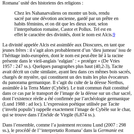
Romana’ usité des historiens des religions :
Chez les Nahanarvaliens on montre un bois, rendu
sacré par une dévotion ancienne, gardé par un prêtre en
habits féminins, et on dit que les dieux sont, selon
l’interprétation romaine, Castor et Pollux. Tel est en
effet le caractère des divinités, dont le nom est Alcis.
9
La divinité appelée Alcis est assimilée aux Dioscures, en tant que
jeunes frères : il s’agit alors probablement d’un ‘dieu jumeau’ issu de
l’héritage indo-européen, dont le nom est peut-être lié à la racine
présente dans le vieil-anglais ‘ealgian’ : « protéger » (De Vries
1957 : 247 ss.). Quelques paragraphes plus haut (40,2-3), Tacite
avait décrit un culte similaire, ayant lieu dans ces mêmes bois sacrés,
chargés de mystère, qui constituent un des traits les plus évocateurs
du panorama germanique. Il s’agit du culte de la déesse Nerthus,
assimilée à la Terra Mater (Cybèle). Le trait commun était constitué
dans ce cas par le transport de l’image de la déesse sur un char sacré,
dont l’existence réelle a été confirmée par l’archéologie germanique
(Lund 1988 : ad loc). L’expression poétique utilisée par Tacite
(‘invehi populis’) rappelle exactement l’image de Cybèle sur le char,
qui se trouve dans l’
Enéide
de Virgile (6,874 ss.).
Dans l’ensemble, comme l’a justement reconnu Lund (2007 : 298
ss.), le procédé de l’‘interpretatio Romana’ dans la
Germanie
est