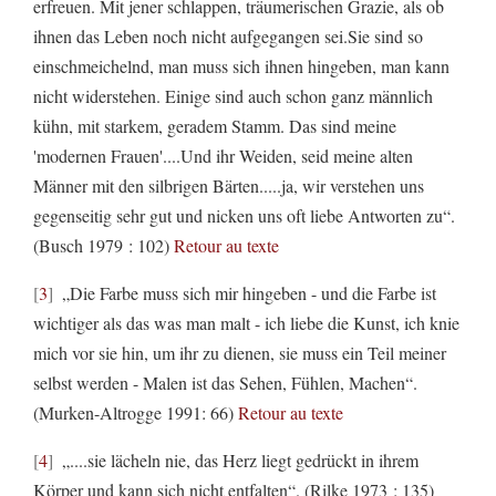
erfreuen. Mit jener schlappen, träumerischen Grazie, als ob
ihnen das Leben noch nicht aufgegangen sei.Sie sind so
einschmeichelnd, man muss sich ihnen hingeben, man kann
nicht widerstehen. Einige sind auch schon ganz männlich
kühn, mit starkem, geradem Stamm. Das sind meine
'modernen Frauen'....Und ihr Weiden, seid meine alten
Männer mit den silbrigen Bärten.....ja, wir verstehen uns
gegenseitig sehr gut und nicken uns oft liebe Antworten zu“.
(Busch 1979 : 102)
Retour au texte
3
„Die Farbe muss sich mir hingeben - und die Farbe ist
wichtiger als das was man malt - ich liebe die Kunst, ich knie
mich vor sie hin, um ihr zu dienen, sie muss ein Teil meiner
selbst werden - Malen ist das Sehen, Fühlen, Machen“.
(Murken-Altrogge 1991: 66)
Retour au texte
4
„....sie lächeln nie, das Herz liegt gedrückt in ihrem
Körper und kann sich nicht entfalten“. (Rilke 1973 : 135)