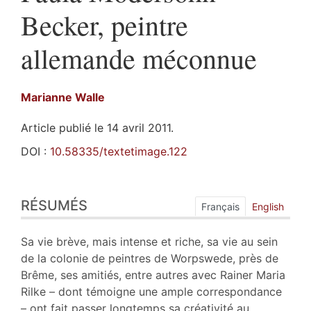
Becker, peintre
allemande méconnue
Marianne
Walle
Article publié le 14 avril 2011.
DOI :
10.58335/textetimage.122
Résumés
RÉSUMÉS
Index
Français
English
Plan
Texte
Sa vie brève, mais intense et riche, sa vie au sein
Notes
de la colonie de peintres de Worpswede, près de
Citer cet article
Brême, ses amitiés, entre autres avec Rainer Maria
Auteur
Rilke – dont témoigne une ample correspondance
– ont fait passer longtemps sa créativité au