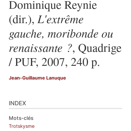
Dominique Reynie
L'extrême
(dir.),
gauche, moribonde ou
renaissante ?
, Quadrige
/ PUF, 2007, 240 p.
Jean-Guillaume
Lanuque
Index
INDEX
Texte
Illustrations
Citer cet article
Mots-clés
Auteur
Trotskysme