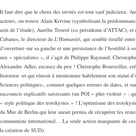
Il faut dire que le choix des invités est tout sauf judicieux. A
acteurs, on trouve Alain Krivine (symbolisant la prédominan
sein de l’étude), Aurélie Trouvé (co présidente d’ATTAC), e
Cabanes, le directeur de
L’Humanité
, qui semble tiraillé entr
d’ouverture sur sa gauche et une persistance de l’hostilité à 
aux « spécialistes », il s’agit de Philippe Raynaud, Christophe
Alexandre Adler, excusez du peu ! Christophe Bourseiller, c
historien -et qui réussit à mentionner habilement son statut d
Sciences politiques-, commet quelques erreurs de dates, et su
raccourcis explicatifs saisissants (un POI « plus violent » : q
« style politique des trotskystes » ! L’optimisme des trotskyst
du Mur de Berlin qui leur aurait permis de récupérer les res
communiste international… La seule action marquante de ces 
la création de SUD).