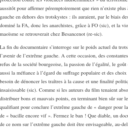
aussitôt pour affirmer péremptoirement que rien n’existe plus 
gauche en dehors des trotskystes : ils auraient, par le biais de
dominé la FA, donc les anarchistes, grâce à FO (sic), et la vi
maoïsme se retrouverait chez Besancenot (re-sic).
La fin du documentaire s’interroge sur le poids actuel du trot
l’avenir de l’extrême gauche. A cette occasion, des constantes 
refus de la société bourgeoise, la passion de l’égalité, le go
aussi la méfiance à l’égard du suffrage populaire et des choix 
besoin de dénoncer les traîtres à la cause et une finalité politi
insaisissable (sic). Comme si les auteurs du film tenaient abs
distribuer bons et mauvais points, en terminant bien sûr sur l
qualifiant pour conclure l’extrême gauche de « danger pour l
de « bacille encore vif ». Fermez le ban ! Que diable, un do
de ce nom sur l’extrême gauche doit être envisageable, au-delà