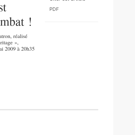
st
PDF
ombat !
tron, réalisé
ritage »,
mai 2009 à 20h35