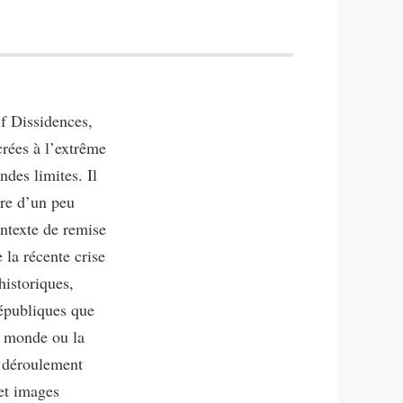
if Dissidences,
crées à l’extrême
ndes limites. Il
re d’un peu
ontexte de remise
 la récente crise
historiques,
Républiques que
e monde ou la
n déroulement
 et images