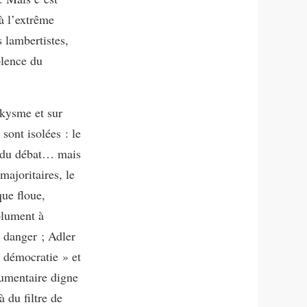
à l’extrême
s lambertistes,
olence du
skysme et sur
sont isolées : le
ût du débat… mais
majoritaires, le
que floue,
olument à
e danger ; Adler
a démocratie » et
cumentaire digne
 du filtre de