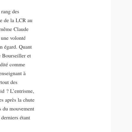
u rang des
ce de la LCR au
t même Claude
e une volonté
son égard. Quant
 Bourseiller et
rédité comme
’enseignant à
rtout des
uid ? L’entrisme,
es après la chute
tes du mouvement
derniers étant