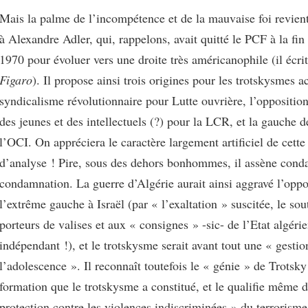
Mais la palme de l’incompétence et de la mauvaise foi revien
à Alexandre Adler, qui, rappelons, avait quitté le PCF à la fin
1970 pour évoluer vers une droite très américanophile (il écri
Figaro
). Il propose ainsi trois origines pour les trotskysmes ac
syndicalisme révolutionnaire pour Lutte ouvrière, l’oppositi
des jeunes et des intellectuels (?) pour la LCR, et la gauche 
l’OCI. On appréciera le caractère largement artificiel de cette 
d’analyse ! Pire, sous des dehors bonhommes, il assène cond
condamnation. La guerre d’Algérie aurait ainsi aggravé l’oppo
l’extrême gauche à Israël (par « l’exaltation » suscitée, le sou
porteurs de valises et aux « consignes » -sic- de l’Etat algéri
indépendant !), et le trotskysme serait avant tout une « gestio
l’adolescence ». Il reconnaît toutefois le « génie » de Trotsky
formation que le trotskysme a constitué, et le qualifie même 
protection contre les violences indiscriminées » du terrorisme