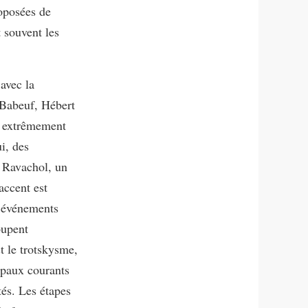
roposées de
 souvent les
 avec la
 Babeuf, Hébert
ée extrêmement
i, des
t Ravachol, un
accent est
x événements
oupent
t le trotskysme,
ipaux courants
tés. Les étapes