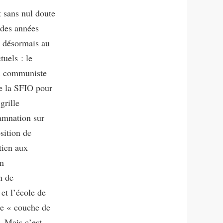
t sans nul doute
 des années
t désormais au
tuels : le
on communiste
de la SFIO pour
grille
amnation sur
sition de
tien aux
en
n de
 et l’école de
de « couche de
. Mais c’est