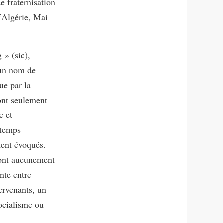
e fraternisation
d’Algérie, Mai
 » (sic),
cun nom de
ue par la
sont seulement
e et
 temps
ment évoqués.
sont aucunement
nte entre
ervenants, un
ocialisme ou