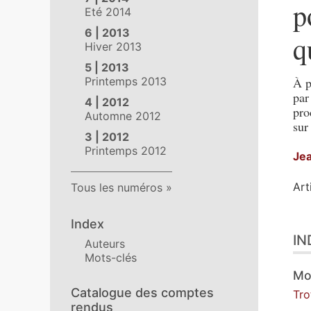
p
Eté 2014
6 | 2013
q
Hiver 2013
5 | 2013
Printemps 2013
À p
par
4 | 2012
pro
Automne 2012
sur
3 | 2012
Printemps 2012
Je
Art
Tous les numéros
Index
Ind
IN
Tex
Auteurs
Mots-clés
Cit
Aut
Mo
Catalogue des comptes
Tr
rendus