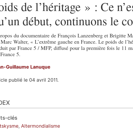
oids de l’héritage » : Ce n’e
u’un début, continuons le c
ropos du documentaire de François Lanzenberg et Brigitte Ma
 Marc Walter, « L’extrême gauche en France. Le poids de l’hé
duit par France 5 / MFP, diffusé pour la première fois le 11 
 France 5.
an-Guillaume
Lanuque
icle publié le 04 avril 2011.
ex
DEX
te
er cet article
eur
ts-clés
otskysme
,
Altermondialisme