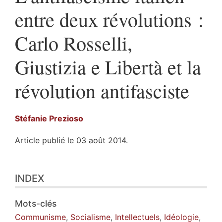
entre deux révolutions :
Carlo Rosselli,
Giustizia e Libertà et la
révolution antifasciste
Stéfanie
Prezioso
Article publié le 03 août 2014.
Index
INDEX
Plan
Texte
Notes
Mots-clés
Citer cet article
Communisme
,
Socialisme
,
Intellectuels
,
Idéologie
,