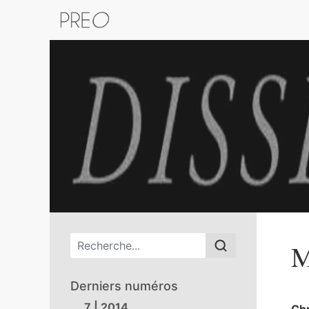
Retour au catalogue de la plateform
Menu principal
M
Derniers numéros
7 | 2014
Chr