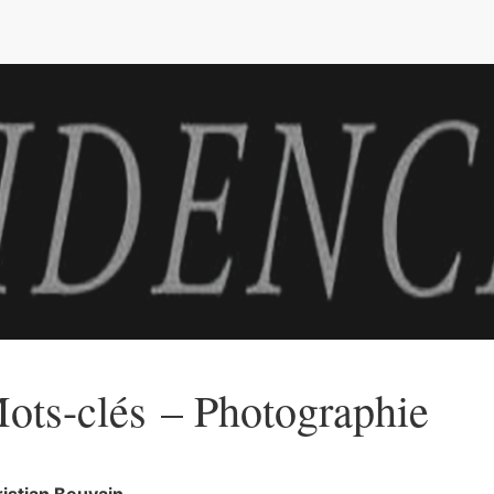
e
ots-clés – Photographie
istian
Beuvain