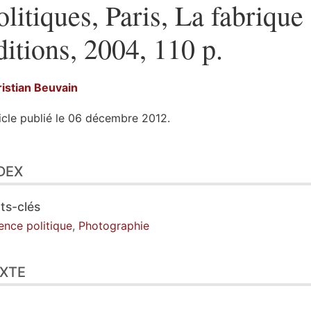
olitiques, Paris, La fabrique
ditions, 2004, 110 p.
istian
Beuvain
icle publié le 06 décembre 2012.
ex
DEX
te
ustrations
er cet article
ts-clés
eur
ence politique
,
Photographie
XTE