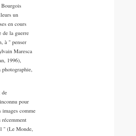
n Bourgois
lleurs un
ses en cours
 de la guerre
n, à " penser
Sylvain Maresca
an, 1996),
la photographie,
t de
inconnu pour
 des images comme
rès récemment
éel " (Le Monde,