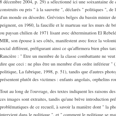
8 décembre 2004, p. 29) a sélectionné ici une soixantaine de 
construits ou pris " à la sauvette ", déclarés " politiques ", de 
d'un monde en désordre. Grévistes belges du bassin minier d
peignent, en 1960, la faucille et le marteau sur les murs de b
ou paysan chilien de 1971 lisant avec détermination El Rebeld
MIR, son épouse à ses côtés, manifestent avec force la volont
social différent, préfigurant ainsi ce qu'affirmera bien plus ta
Rancière : " Etre un membre de la classe combattante ne veut 
dire que ceci : ne plus être un membre d'un ordre inférieur "
politique, La fabrique, 1998, p. 51), tandis que d'autres phot
présentent plutôt des victimes : enfants angolais, orphelins r
Tout au long de l'ouvrage, des textes indiquent les raisons des
ces images sont extraites, tandis qu'une brève introduction pr
problématiques de ce recueil, à savoir la manière dont " la ph
intervient dans le politique ", et " comment le politique se ma