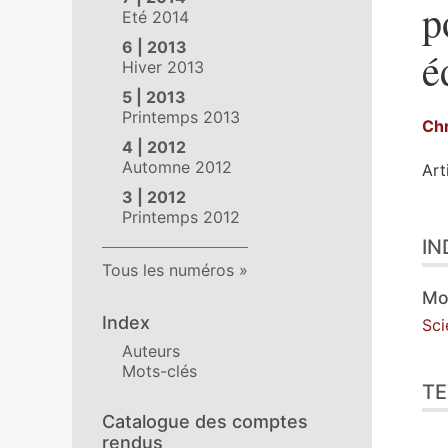
p
Eté 2014
6 | 2013
é
Hiver 2013
5 | 2013
Printemps 2013
Chr
4 | 2012
Automne 2012
Art
3 | 2012
Printemps 2012
Ind
IN
Tex
Tous les numéros
Ill
Cit
Mo
Aut
Index
Sci
Auteurs
Mots-clés
TE
Catalogue des comptes
rendus