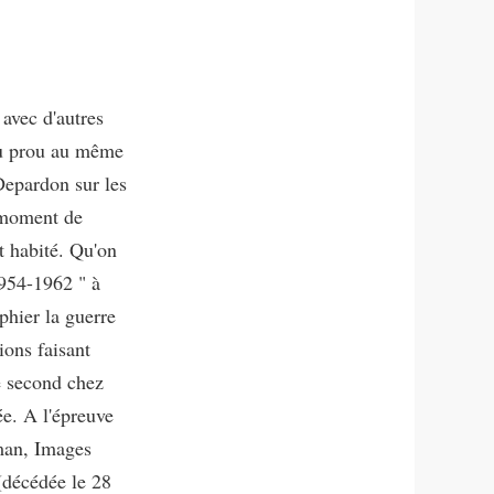
 avec d'autres
ou prou au même
epardon sur les
n moment de
t habité. Qu'on
1954-1962 " à
hier la guerre
ions faisant
e second chez
e. A l'épreuve
man, Images
(décédée le 28