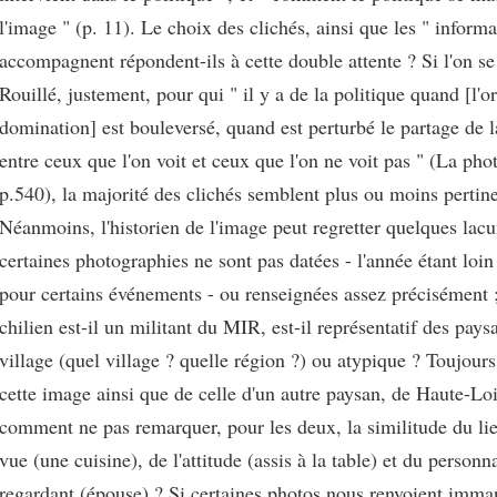
l'image " (p. 11). Le choix des clichés, ainsi que les " informa
accompagnent répondent-ils à cette double attente ? Si l'on se
Rouillé, justement, pour qui " il y a de la politique quand [l'or
domination] est bouleversé, quand est perturbé le partage de
entre ceux que l'on voit et ceux que l'on ne voit pas " (La pho
p.540), la majorité des clichés semblent plus ou moins pertine
Néanmoins, l'historien de l'image peut regretter quelques lacu
certaines photographies ne sont pas datées - l'année étant loin 
pour certains événements - ou renseignées assez précisément 
chilien est-il un militant du MIR, est-il représentatif des pays
village (quel village ? quelle région ?) ou atypique ? Toujour
cette image ainsi que de celle d'un autre paysan, de Haute-Loi
comment ne pas remarquer, pour les deux, la similitude du lie
vue (une cuisine), de l'attitude (assis à la table) et du person
regardant (épouse) ? Si certaines photos nous renvoient imm