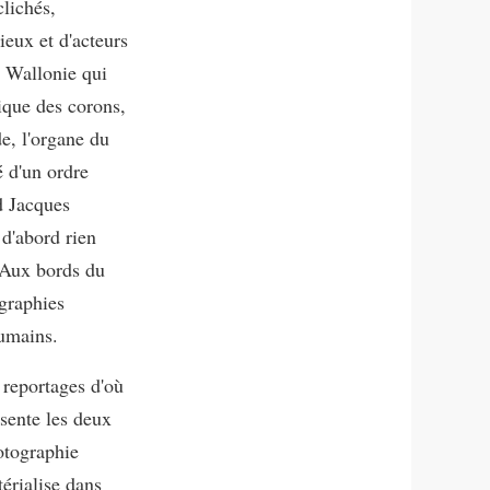
clichés,
lieux et d'acteurs
e Wallonie qui
rique des corons,
e, l'organe du
é d'un ordre
rd Jacques
d'abord rien
 (Aux bords du
ographies
oumains.
 reportages d'où
ésente les deux
otographie
térialise dans