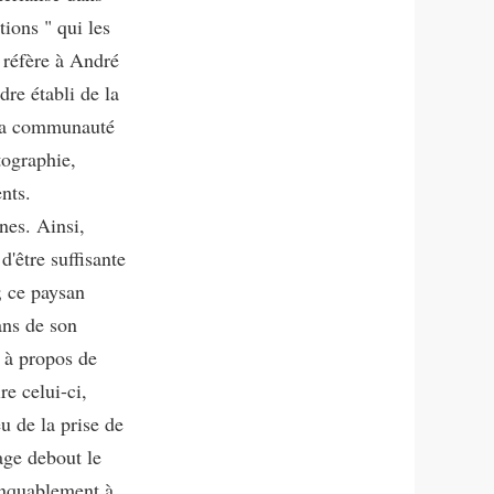
tions " qui les
 réfère à André
dre établi de la
 la communauté
tographie,
nts.
nes. Ainsi,
d'être suffisante
; ce paysan
ans de son
s à propos de
re celui-ci,
u de la prise de
nage debout le
anquablement à