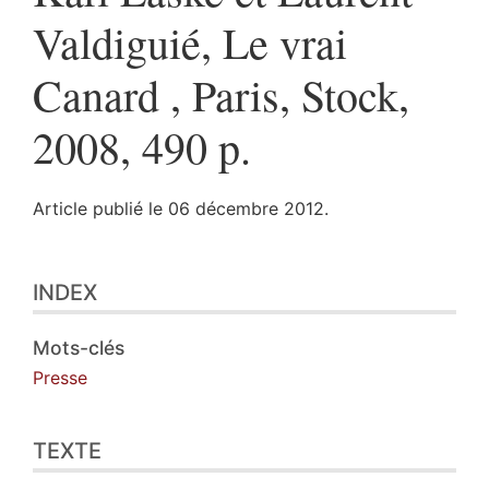
Valdiguié, Le vrai
Canard , Paris, Stock,
2008, 490 p.
Article publié le 06 décembre 2012.
Index
INDEX
Texte
Illustrations
Citer cet article
Mots-clés
Presse
TEXTE