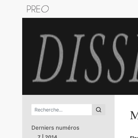
Retour au catalogue de la plateform
Menu principal
M
Derniers numéros
7 | 2014
Flo