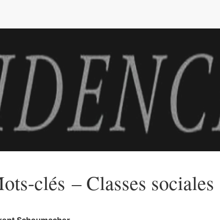
e
ots-clés – Classes sociales
rent
Schoumacher