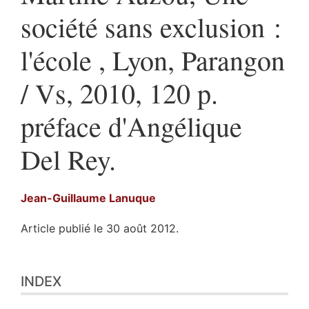
société sans exclusion :
l'école , Lyon, Parangon
/ Vs, 2010, 120 p.
préface d'Angélique
Del Rey.
Jean-Guillaume
Lanuque
Article publié le 30 août 2012.
Index
INDEX
Texte
Notes