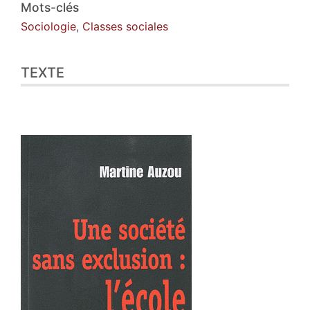
Illustrations
Mots-clés
Citer cet article
Sociologie
,
Classes sociales
Auteur
TEXTE