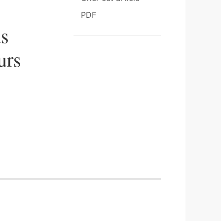
PDF
ns
urs