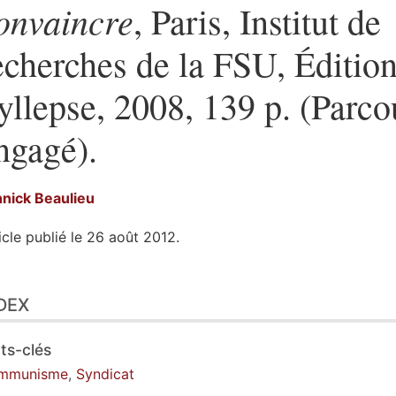
onvaincre
, Paris, Institut de
echerches de la FSU, Éditio
yllepse, 2008, 139 p. (Parco
ngagé).
nnick
Beaulieu
icle publié le 26 août 2012.
ex
DEX
te
ustrations
er cet article
ts-clés
eur
mmunisme
,
Syndicat