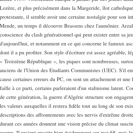
Lozère, et plus précisément dans la Margeride, îlot catholiqu
protestante, il semble avoir une certaine nostalgie pour son in
Mende, un temps il découvre Brassens chez l'aumônier. Arzalie
conscience du clash générationnel qui peut exister entre sa jeu
d'aujourd'hui, et notamment en ce qui concerne le fameux asc
dont il a pu profiter. Son style d'écriture est assez agréable, 
« Troisième République », les piques sont nombreuses, surtou
anciens de l'Union des Etudiants Communistes (UEC). S'il en
cause certaines erreurs du PC, on sent un attachement et une 
faille à ce parti, certains parleraient d'un stalinisme latent
de cette génération, la guerre d'Algérie structure son engage
les valeurs auxquelles il restera fidèle tout au long de son exi
descriptions des affrontements avec les nervis d'extrême droit
durant ces années donnent une vision précise du climat suscité
guerre. Il revient ensuite bien évidemment sur mai 68, puis l