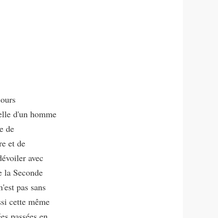
cours
 celle d'un homme
e de
re et de
dévoiler avec
de la Seconde
n'est pas sans
ssi cette même
es passées en