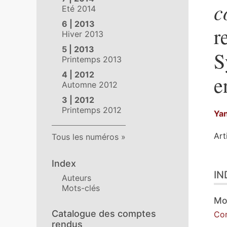
c
Eté 2014
6 | 2013
r
Hiver 2013
5 | 2013
S
Printemps 2013
4 | 2012
e
Automne 2012
3 | 2012
Printemps 2012
Ya
Art
Tous les numéros
Index
Ind
IN
Tex
Auteurs
Ill
Mots-clés
Cit
Mo
Aut
Catalogue des comptes
Co
rendus