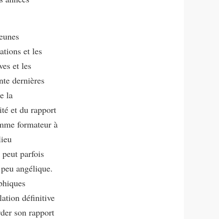
jeunes
ations et les
ves et les
nte dernières
e la
ité et du rapport
comme formateur à
lieu
 peut parfois
n peu angélique.
phiques
ation définitive
rder son rapport