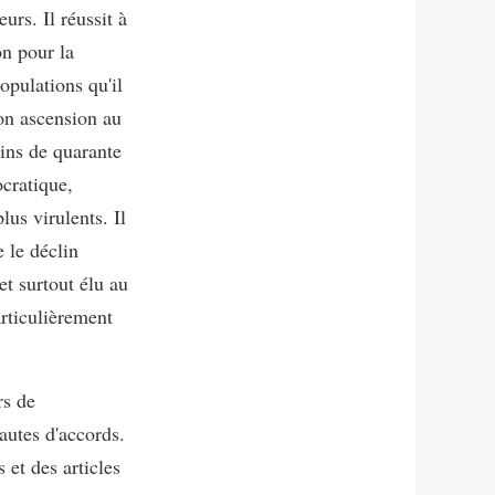
eurs. Il réussit à
on pour la
opulations qu'il
Son ascension au
oins de quarante
ocratique,
lus virulents. Il
e le déclin
t surtout élu au
articulièrement
rs de
autes d'accords.
et des articles