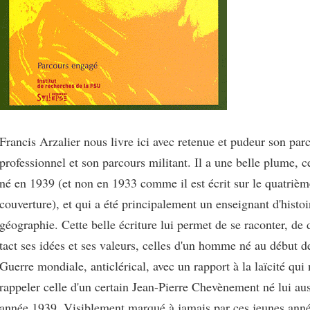
Francis Arzalier nous livre ici avec retenue et pudeur son par
professionnel et son parcours militant. Il a une belle plume,
né en 1939 (et non en 1933 comme il est écrit sur le quatrièm
couverture), et qui a été principalement un enseignant d'histoi
géographie. Cette belle écriture lui permet de se raconter, de 
tact ses idées et ses valeurs, celles d'un homme né au début 
Guerre mondiale, anticlérical, avec un rapport à la laïcité qui 
rappeler celle d'un certain Jean-Pierre Chevènement né lui au
année 1939. Visiblement marqué à jamais par ces jeunes anné