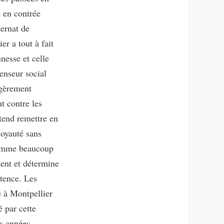
e en contrée
ternat de
r a tout à fait
nesse et celle
enseur social
légèrement
t contre les
tend remettre en
loyauté sans
. Comme beaucoup
ment et détermine
stence. Les
e à Montpellier
 par cette
es années