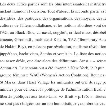
Les deux autres parties sont les plus intéressantes et instructiv
mêlant humour et dérision. Tout d'abord, la seconde partie est
des idées, des pratiques, des organisations, des moyens, des r
cultures de l'altermondialisme, et les notions abordées vont de
l'AG, au Black Bloc, carnaval, copyleft, critical mass, désobéi
émeute, Girotondi , mais aussi Kiss-In, TAZ (Temporary A
de Hakim Bey), en passant par révolution, nudisme révolution
juppéthon, hacktivism, Samba et vomit-in. La liste des notions
soi assez drôle, que dire alors des définitions. Ainsi « « scre
Action-cri. Le scream-out a été inventé à New York, le 9 juin
groupe féministe WAC (Women's Action Coalition). Réunies d
St Marks, dans l'East Village les militantes ont crié de rage p
minutes pour dénoncer la politique de l'administration Bush et
libertés publiques aux Etats-Unis. => Bruit » p.136. ». Toutes 
ne sont pas rédigées sur un ton humoristique ; nombre de ces 