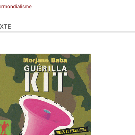
eur
ermondialisme
XTE