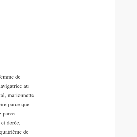
 femme de
avigatrice au
val, marionnette
oire parce que
e parce
 et dorée,
e quatrième de