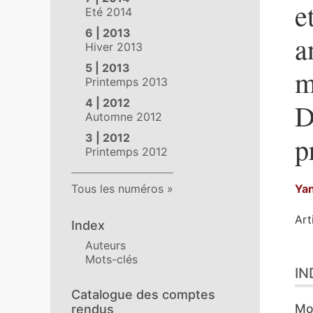
e
Eté 2014
6 | 2013
a
Hiver 2013
5 | 2013
m
Printemps 2013
4 | 2012
D
Automne 2012
3 | 2012
p
Printemps 2012
Tous les numéros
Ya
Art
Index
Auteurs
Ind
Mots-clés
IN
Tex
Ill
Catalogue des comptes
Cit
Mo
rendus