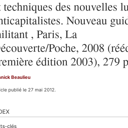
t techniques des nouvelles lu
nticapitalistes. Nouveau gui
ilitant , Paris, La
écouverte/Poche, 2008 (rééd
remière édition 2003), 279 p
nnick
Beaulieu
icle publié le 27 mai 2012.
ex
DEX
te
ustrations
er cet article
ts-clés