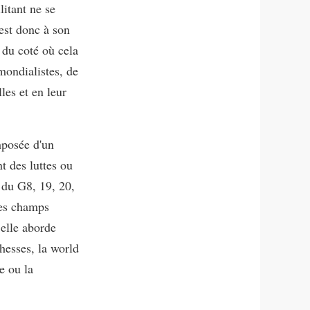
litant ne se
est donc à son
 du coté où cela
mondialistes, de
les et en leur
mposée d'un
t des luttes ou
 du G8, 19, 20,
 les champs
elle aborde
hesses, la world
e ou la