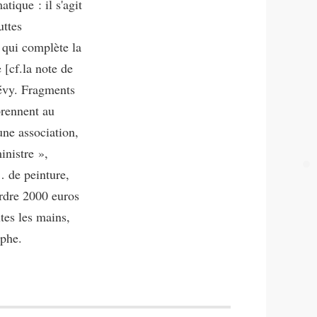
atique : il s'agit
uttes
, qui complète la
 [cf.la note de
Lévy. Fragments
prennent au
une association,
inistre »,
 de peinture,
erdre 2000 euros
tes les mains,
ophe.