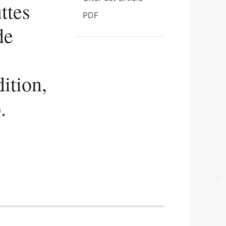
ttes
PDF
de
ition,
.