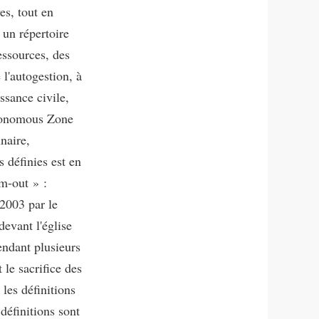
es, tout en
 un répertoire
essources, des
 l'autogestion, à
ssance civile,
utonomous Zone
naire,
 définies est en
am-out » :
 2003 par le
evant l'église
endant plusieurs
 le sacrifice des
les définitions
définitions sont