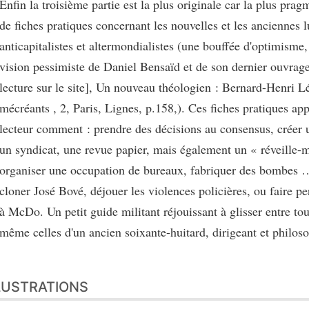
Enfin la troisième partie est la plus originale car la plus pragm
de fiches pratiques concernant les nouvelles et les anciennes l
anticapitalistes et altermondialistes (une bouffée d'optimisme
vision pessimiste de Daniel Bensaïd et de son dernier ouvrage
lecture sur le site], Un nouveau théologien : Bernard-Henri 
mécréants , 2, Paris, Lignes, p.158,). Ces fiches pratiques ap
lecteur comment : prendre des décisions au consensus, créer 
un syndicat, une revue papier, mais également un « réveille-m
organiser une occupation de bureaux, fabriquer des bombes …
cloner José Bové, déjouer les violences policières, ou faire p
à McDo. Un petit guide militant réjouissant à glisser entre tou
même celles d'un ancien soixante-huitard, dirigeant et philos
LUSTRATIONS