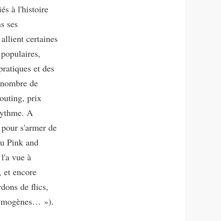
s à l'histoire
s ses
allient certaines
populaires,
pratiques et des
d nombre de
outing, prix
 rythme. A
s pour s'armer de
au Pink and
 l'a vue à
 et encore
dons de flics,
crymogènes… »).