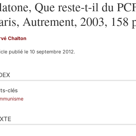
latone, Que reste-t-il du PCF
aris, Autrement, 2003, 158 p
rvé
Chalton
icle publié le 10 septembre 2012.
ex
DEX
te
tes
ustrations
ts-clés
er cet article
mmunisme
eur
XTE