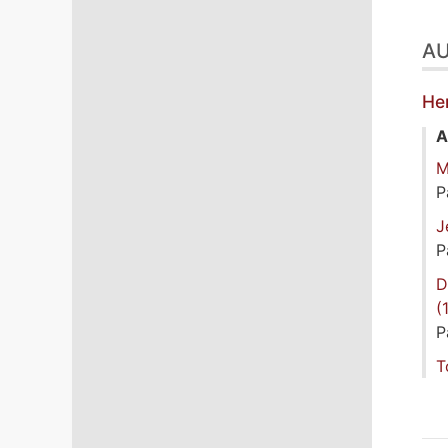
A
He
A
M
P
J
P
D
(
P
T