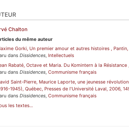
UTEUR
rvé
Chalton
rticles du même auteur
axime Gorki, Un premier amour et autres histoires , Pantin
aru dans
Dissidences
,
Intellectuels
ean Rabaté, Octave et Maria. Du Komintern à la Résistance 
aru dans
Dissidences
,
Communisme français
avid Saint-Pierre, Maurice Laporte, une jeunesse révolut
1916-1945), Québec, Presses de l'Université Laval, 2006, 14
aru dans
Dissidences
,
Communisme français
ous les textes...