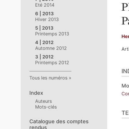
P
Eté 2014
6 | 2013
P
Hiver 2013
5 | 2013
Printemps 2013
He
4 | 2012
Automne 2012
Art
3 | 2012
Printemps 2012
Ind
IN
Tex
Tous les numéros
No
Ill
Mo
Cit
Index
Co
Aut
Auteurs
Mots-clés
TE
Catalogue des comptes
rendus