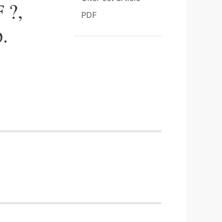
 ?,
PDF
.