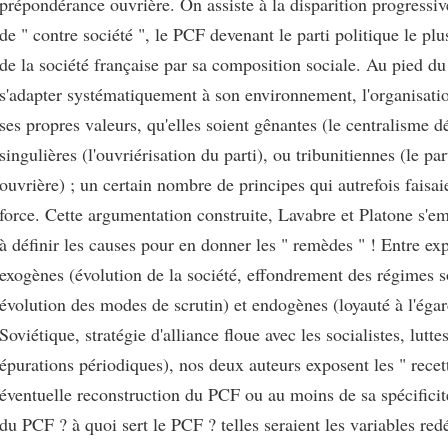
prépondérance ouvrière. On assiste à la disparition progress
de " contre société ", le PCF devenant le parti politique le plu
de la société française par sa composition sociale. Au pied du
s'adapter systématiquement à son environnement, l'organisat
ses propres valeurs, qu'elles soient gênantes (le centralisme 
singulières (l'ouvriérisation du parti), ou tribunitiennes (le par
ouvrière) ; un certain nombre de principes qui autrefois faisai
force. Cette argumentation construite, Lavabre et Platone s'em
à définir les causes pour en donner les " remèdes " ! Entre exp
exogènes (évolution de la société, effondrement des régimes so
évolution des modes de scrutin) et endogènes (loyauté à l'éga
Soviétique, stratégie d'alliance floue avec les socialistes, lutte
épurations périodiques), nos deux auteurs exposent les " recet
éventuelle reconstruction du PCF ou au moins de sa spécificité
du PCF ? à quoi sert le PCF ? telles seraient les variables red