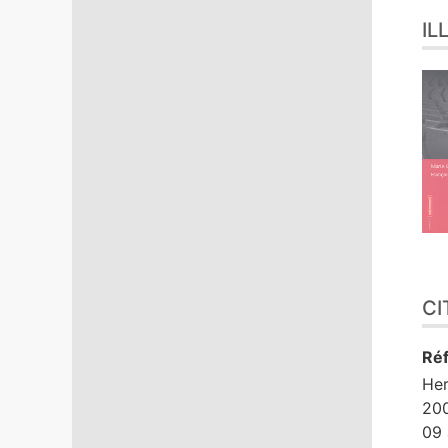
IL
CI
Réf
He
200
09 