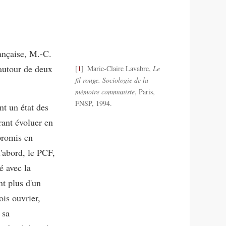
rançaise, M.-C.
 autour de deux
1
Marie-Claire Lavabre,
Le
fil rouge. Sociologie de la
mémoire communiste
, Paris,
FNSP, 1994.
nt un état des
rant évoluer en
promis en
d'abord, le PCF,
é avec la
t plus d'un
ois ouvrier,
 sa