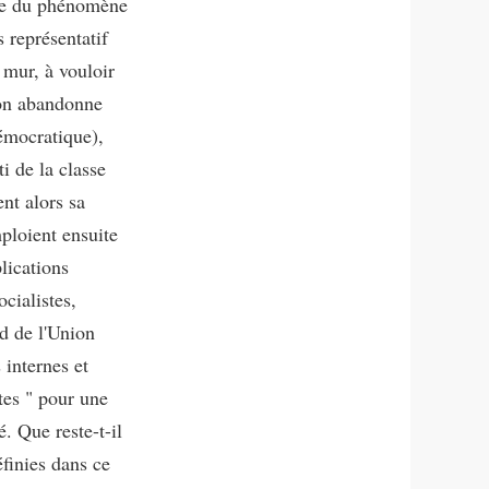
ive du phénomène
s représentatif
 mur, à vouloir
ion abandonne
démocratique),
ti de la classe
ent alors sa
ploient ensuite
lications
cialistes,
rd de l'Union
s internes et
tes " pour une
. Que reste-t-il
éfinies dans ce