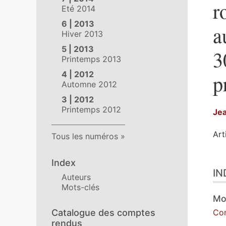
r
Eté 2014
6 | 2013
a
Hiver 2013
5 | 2013
3
Printemps 2013
4 | 2012
p
Automne 2012
3 | 2012
Printemps 2012
Je
Art
Tous les numéros
Ind
Index
IN
Tex
Auteurs
Ill
Mots-clés
Cit
Mo
Aut
Catalogue des comptes
Co
rendus