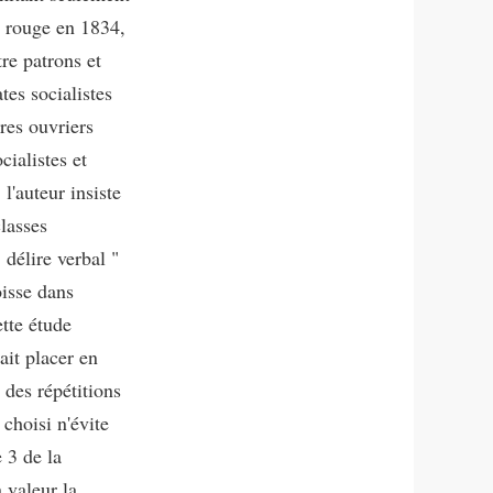
e rouge en 1834,
tre patrons et
tes socialistes
res ouvriers
ialistes et
l'auteur insiste
lasses
délire verbal "
oisse dans
ette étude
ait placer en
; des répétitions
choisi n'évite
 3 de la
 valeur la