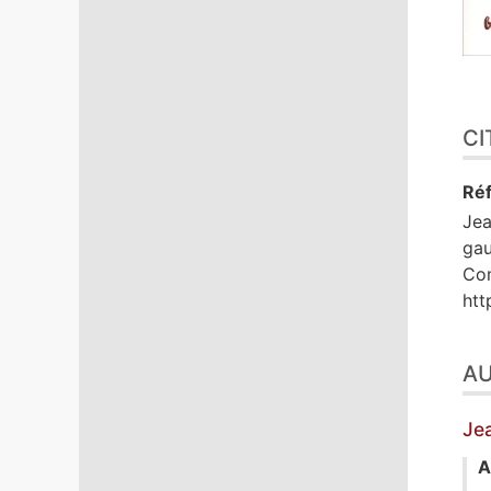
CI
Réf
Je
gau
Com
htt
A
Je
A