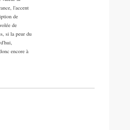
ance, l'accent
iption de
rvolée de
s, si la peur du
d'hui,
 donc encore à