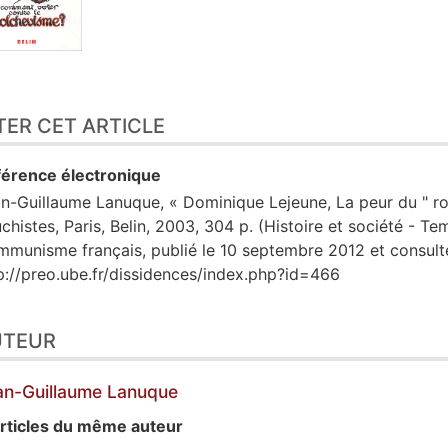
TER CET ARTICLE
érence électronique
an-Guillaume
Lanuque
, « Dominique Lejeune, La peur du " r
chistes, Paris, Belin, 2003, 304 p. (Histoire et société - Te
munisme français, publié le 10 septembre 2012 et consulté
p://preo.ube.fr/dissidences/index.php?id=466
UTEUR
an-Guillaume
Lanuque
rticles du même auteur