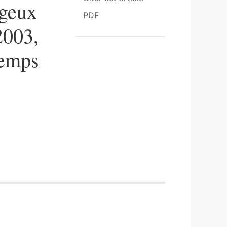
ageux
PDF
2003,
Temps