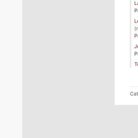
L
P
L
(
P
J
P
T
Cat