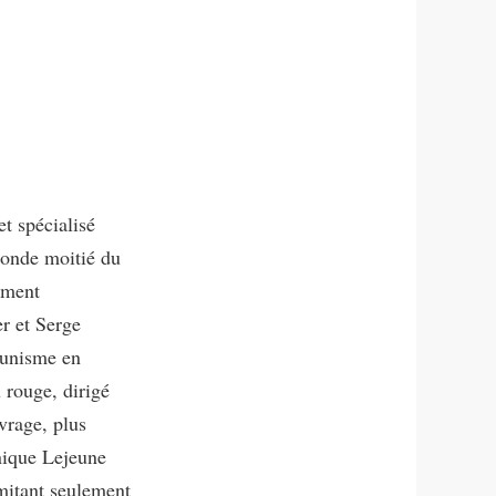
t spécialisé
econde moitié du
ement
er et Serge
munisme en
 rouge, dirigé
vrage, plus
inique Lejeune
mitant seulement