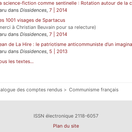
a science-fiction comme sentinelle : Rotation autour de la 
aru dans
Dissidences
,
7 | 2014
es 1001 visages de Spartacus
merci à Christian Beuvain pour sa relecture)
aru dans
Dissidences
,
7 | 2014
ean de La Hire : le patriotisme anticommuniste d’un imagin
aru dans
Dissidences
,
5 | 2013
ous les textes...
alogue des comptes rendus
Communisme français
ISSN électronique 2118-6057
Plan du site