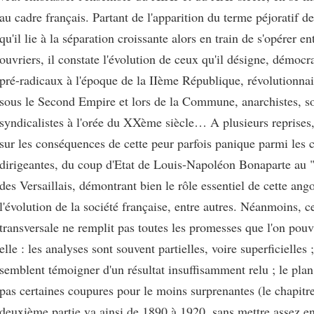
au cadre français. Partant de l'apparition du terme péjoratif d
qu'il lie à la séparation croissante alors en train de s'opérer en
ouvriers, il constate l'évolution de ceux qu'il désigne, démocra
pré-radicaux à l'époque de la IIème République, révolutionnai
sous le Second Empire et lors de la Commune, anarchistes, soc
syndicalistes à l'orée du XXème siècle… A plusieurs reprises, 
sur les conséquences de cette peur parfois panique parmi les c
dirigeantes, du coup d'Etat de Louis-Napoléon Bonaparte au " 
des Versaillais, démontrant bien le rôle essentiel de cette ang
l'évolution de la société française, entre autres. Néanmoins, c
transversale ne remplit pas toutes les promesses que l'on pouv
elle : les analyses sont souvent partielles, voire superficielles 
semblent témoigner d'un résultat insuffisamment relu ; le plan 
pas certaines coupures pour le moins surprenantes (le chapitre
deuxième partie va ainsi de 1890 à 1920, sans mettre assez en