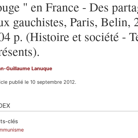
ouge " en France - Des part
ux gauchistes, Paris, Belin, 
04 p. (Histoire et société - 
résents).
an-Guillaume
Lanuque
icle publié le 10 septembre 2012.
ex
DEX
te
ustrations
er cet article
ts-clés
eur
mmunisme