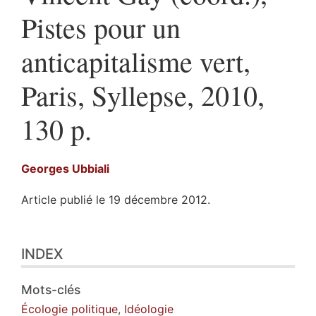
Pistes pour un
anticapitalisme vert,
Paris, Syllepse, 2010,
130 p.
Georges
Ubbiali
Article publié le 19 décembre 2012.
Index
INDEX
Texte
Illustrations
Citer cet article
Mots-clés
Auteur
Écologie politique
,
Idéologie