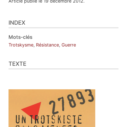
Article publié le 19 décembre 2012.
Index
INDEX
Texte
Notes
Illustrations
Mots-clés
Citer cet article
Trotskysme
,
Résistance
,
Guerre
Auteurs
TEXTE