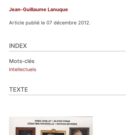
Jean-Guillaume
Lanuque
Article publié le 07 décembre 2012.
Index
INDEX
Texte
Notes
Illustrations
Mots-clés
Citer cet article
Intellectuels
Auteur
TEXTE