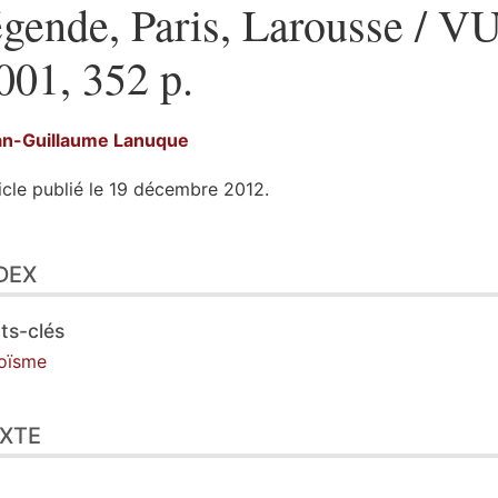
égende, Paris, Larousse / V
001, 352 p.
an-Guillaume
Lanuque
icle publié le 19 décembre 2012.
ex
DEX
te
ustrations
er cet article
ts-clés
eur
oïsme
XTE