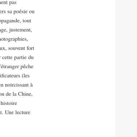
ment pas
ers sa poésie ou
ropagande, tout
rage, justement,
hotographies,
ux, souvent fort
 cette partie du
l'étranger pêche
ficateurs (les
en noircissant à
on de la Chine,
histoire
êt. Une lecture