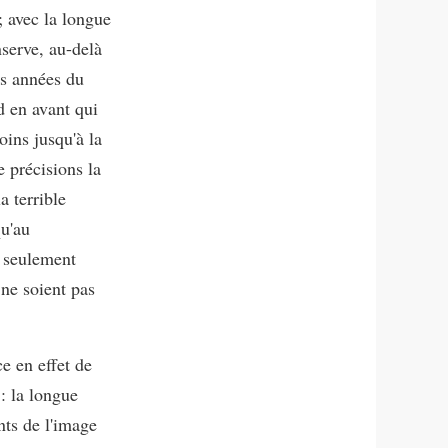
; avec la longue
nserve, au-delà
es années du
d en avant qui
oins jusqu'à la
 précisions la
a terrible
qu'au
t seulement
 ne soient pas
e en effet de
 : la longue
ts de l'image