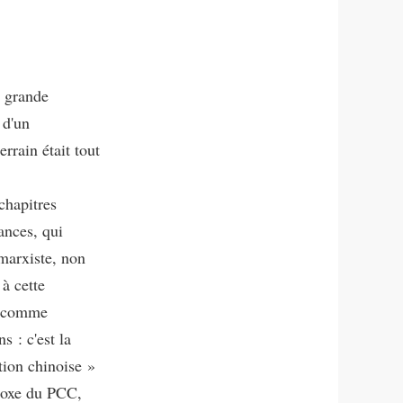
e grande
 d'un
rrain était tout
chapitres
ances, qui
 marxiste, non
à cette
o comme
s : c'est la
tion chinoise »
odoxe du PCC,