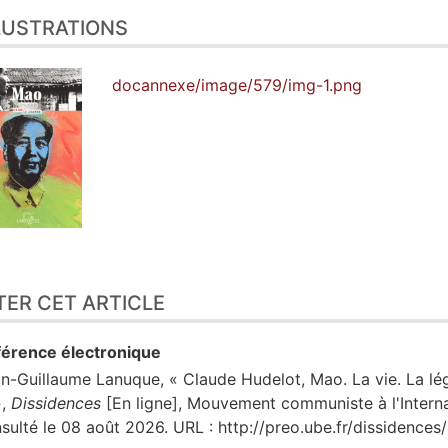
LUSTRATIONS
docannexe/image/579/img-1.png
TER CET ARTICLE
érence électronique
an-Guillaume
Lanuque
, « Claude Hudelot, Mao. La vie. La l
»,
Dissidences
[En ligne], Mouvement communiste à l'Interna
sulté le 08 août 2026. URL : http://preo.ube.fr/dissidence