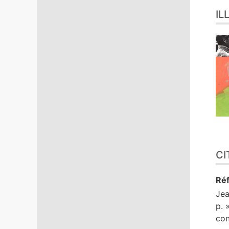
IL
CI
Réf
Je
p. 
con