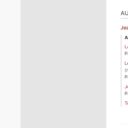
A
Je
A
L
P
L
(
P
J
P
T