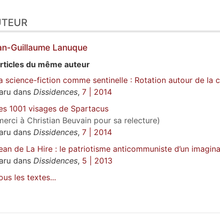
UTEUR
an-Guillaume
Lanuque
rticles du même auteur
a science-fiction comme sentinelle : Rotation autour de la 
aru dans
Dissidences
,
7 | 2014
es 1001 visages de Spartacus
merci à Christian Beuvain pour sa relecture)
aru dans
Dissidences
,
7 | 2014
ean de La Hire : le patriotisme anticommuniste d’un imagin
aru dans
Dissidences
,
5 | 2013
ous les textes...