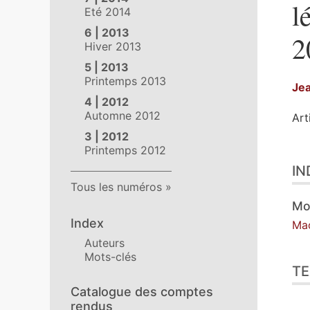
l
Eté 2014
6 | 2013
2
Hiver 2013
5 | 2013
Printemps 2013
Je
4 | 2012
Automne 2012
Art
3 | 2012
Printemps 2012
Ind
IN
Tex
Tous les numéros
Ill
Cit
Mo
Aut
Index
Ma
Auteurs
Mots-clés
TE
Catalogue des comptes
rendus