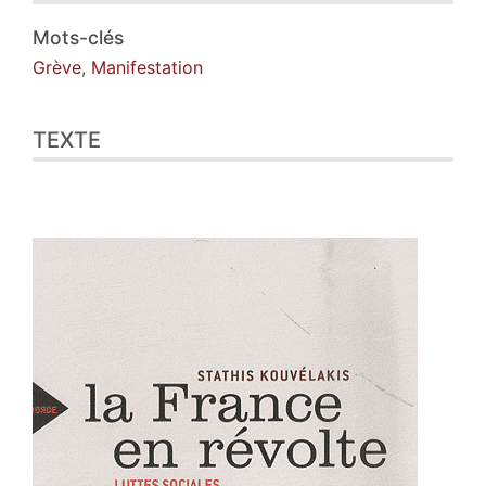
Illustrations
Citer cet article
Mots-clés
Auteur
Grève
,
Manifestation
TEXTE