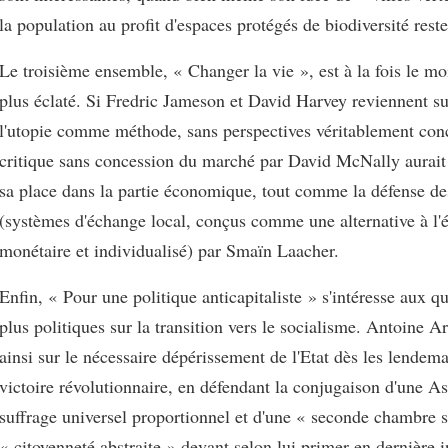
la population au profit d'espaces protégés de biodiversité reste
Le troisième ensemble, « Changer la vie », est à la fois le moi
plus éclaté. Si Fredric Jameson et David Harvey reviennent su
l'utopie comme méthode, sans perspectives véritablement conc
critique sans concession du marché par David McNally aurait
sa place dans la partie économique, tout comme la défense d
(systèmes d'échange local, conçus comme une alternative à l'
monétaire et individualisé) par Smaïn Laacher.
Enfin, « Pour une politique anticapitaliste » s'intéresse aux 
plus politiques sur la transition vers le socialisme. Antoine A
ainsi sur le nécessaire dépérissement de l'Etat dès les lendema
victoire révolutionnaire, en défendant la conjugaison d'une A
suffrage universel proportionnel et d'une « seconde chambre s
« citoyenneté abstraite » devant selon lui primer en dernière 