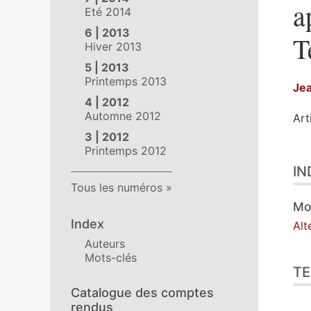
a
Eté 2014
6 | 2013
T
Hiver 2013
5 | 2013
Printemps 2013
Je
4 | 2012
Automne 2012
Art
3 | 2012
Printemps 2012
Ind
IN
Tex
Tous les numéros
Ill
Cit
Mo
Aut
Index
Alt
Auteurs
Mots-clés
TE
Catalogue des comptes
rendus