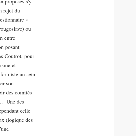
on proposés s'y
n rejet du
estionnaire »
 yougoslave) ou
n entre
ion posant
as Coutrot, pour
lisme et
éformiste au sein
per son
oir des comités
les… Une des
ependant celle
ux (logique des
d'une