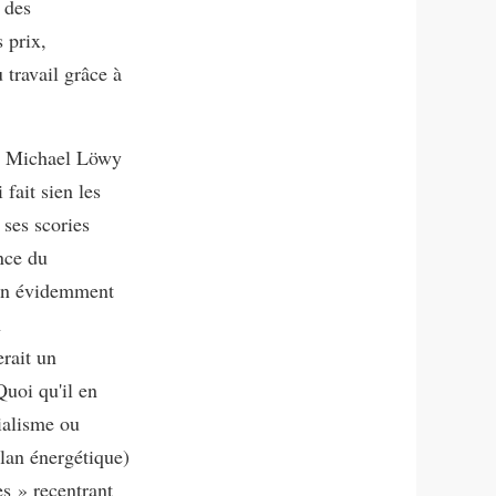
s des
 prix,
 travail grâce à
ar Michael Löwy
fait sien les
ses scories
nce du
ien évidemment
n
erait un
Quoi qu'il en
ialisme ou
lan énergétique)
es » recentrant