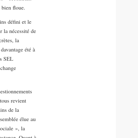
 bien floue.
ns défini et le
r la nécessité de
rètes, la
 davantage été à
es SEL
échange
questionnements
rtous revient
ins de la
ssemblée élue au
ociale », la
instance. Quant à