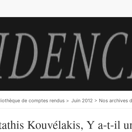
e
liothèque de comptes rendus
Juin 2012
Nos archives d
tathis Kouvélakis, Y a-t-il u