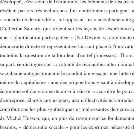
développé, c'est celui de l'économie, les éléments de discussi
révélant parfois très techniques. Les contributeurs partagent u
« socialisme de marché », lui opposant un « socialisme autog
(Catherine Samary, qui revient sur les leçons de l'expérience
une « planification participative » (Pat Devine, sa combinaiso
démocratie directe et représentative laissant place à l'innovat
toutefois la question de la lourdeur d'un tel processus). Thom
sa part, se distingue car sa volonté de réconcilier altermondia
socialisme autogestionnaire le conduit à envisager une lutte r
même du capitalisme : une des propositions visant à dévelop
économie solidaire consiste ainsi à réussir à accroître le pouv
d'entreprise, élargis aux usagers, aux collectivités territoria
contributions les plus synthétiques et intéressantes demeure c
de Michel Husson, qui, en plus de revenir sur les fondamenta
besoins, « démocratie sociale » pour les exprimer, nécessité 