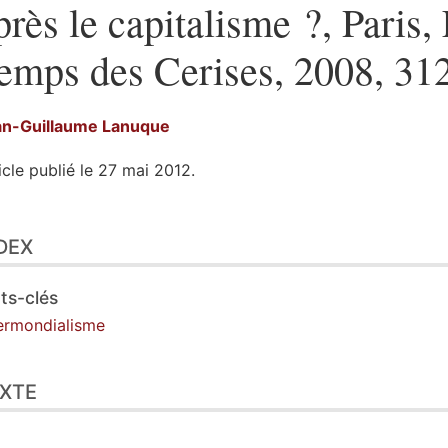
près le capitalisme ?, Paris,
emps des Cerises, 2008, 312
an-Guillaume
Lanuque
icle publié le 27 mai 2012.
ex
DEX
te
ustrations
er cet article
ts-clés
eur
ermondialisme
XTE