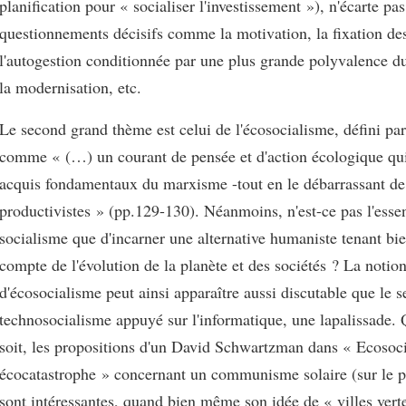
planification pour « socialiser l'investissement »), n'écarte pa
questionnements décisifs comme la motivation, la fixation des
l'autogestion conditionnée par une plus grande polyvalence du
la modernisation, etc.
Le second grand thème est celui de l'écosocialisme, défini p
comme « (…) un courant de pensée et d'action écologique qui 
acquis fondamentaux du marxisme -tout en le débarrassant de 
productivistes » (pp.129-130). Néanmoins, n'est-ce pas l'esse
socialisme que d'incarner une alternative humaniste tenant b
compte de l'évolution de la planète et des sociétés ? La notio
d'écosocialisme peut ainsi apparaître aussi discutable que le s
technosocialisme appuyé sur l'informatique, une lapalissade. 
soit, les propositions d'un David Schwartzman dans « Ecosoc
écocatastrophe » concernant un communisme solaire (sur le p
sont intéressantes, quand bien même son idée de « villes vert