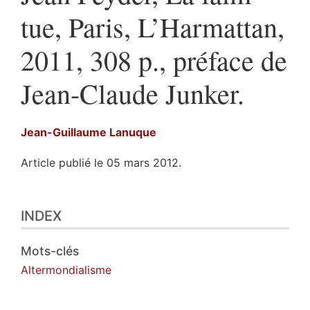
tue, Paris, L’Harmattan,
2011, 308 p., préface de
Jean-Claude Junker.
Jean-Guillaume
Lanuque
Article publié le 05 mars 2012.
Index
INDEX
Texte
Illustrations
Citer cet article
Mots-clés
Auteur
Altermondialisme