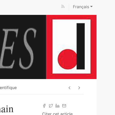
Français
ientifique
main
Citer cet article