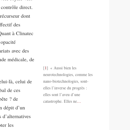
contrôle direct.
récurseur dont
fectif des
 Quant à Clinatec
 opacité
riats avec des
onde médicale, de
1
« Aussi bien les
neurotechnologies, comme les
ui-là, celui de
nano-biotechnologies, sont-
elles l’inverse du progrès :
bal de ces
elles sont l’aveu d’une
bête ? de
catastrophe. Elles ne
…
en dépit d’un
 d’alternatives
ter les