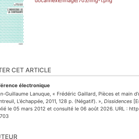
docannexe/image/703/img-1.png
TER CET ARTICLE
érence électronique
an-Guillaume
Lanuque
, « Frédéric Gaillard, Pièces et main d’
treuil, L’échappée, 2011, 128 p. (Négatif). »,
Dissidences
[En
lié le 05 mars 2012 et consulté le 06 août 2026. URL : http
=703
UTEUR