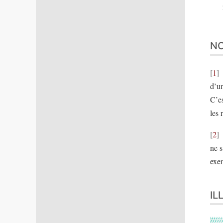
N
1
d’un
C’es
les 
2
ne s
exe
IL