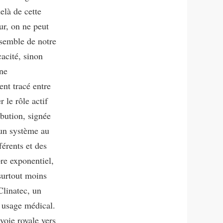
elà de cette
ur, on ne peut
ensemble de notre
cacité, sinon
ne
ent tracé entre
 le rôle actif
bution, signée
 un système au
férents et des
re exponentiel,
surtout moins
Clinatec, un
 usage médical.
voie royale vers