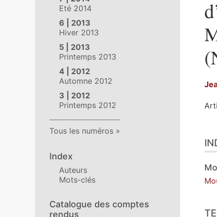
d
Eté 2014
6 | 2013
M
Hiver 2013
5 | 2013
(
Printemps 2013
4 | 2012
Automne 2012
Je
3 | 2012
Printemps 2012
Art
Tous les numéros
Ind
IN
Tex
No
Index
Ill
Mo
Auteurs
Cit
Mots-clés
Mou
Aut
Catalogue des comptes
TE
rendus