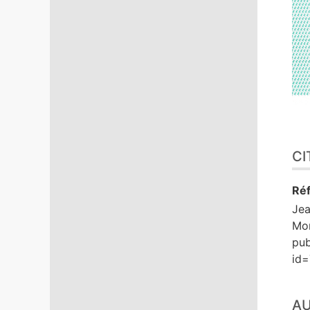
CI
Réf
Je
Mon
pub
id
A