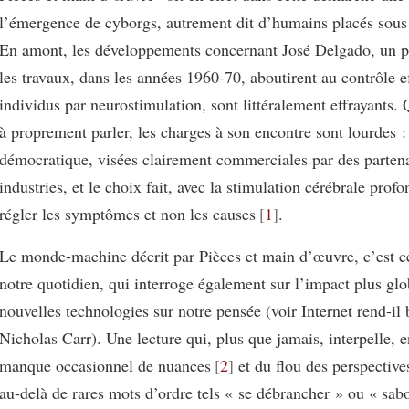
l’émergence de cyborgs, autrement dit d’humains placés sous 
En amont, les développements concernant José Delgado, un p
les travaux, dans les années 1960-70, aboutirent au contrôle ef
individus par neurostimulation, sont littéralement effrayants.
à proprement parler, les charges à son encontre sont lourdes :
démocratique, visées clairement commerciales par des partena
industries, et le choix fait, avec la stimulation cérébrale prof
régler les symptômes et non les causes
1
.
Le monde-machine décrit par Pièces et main d’œuvre, c’est cel
notre quotidien, qui interroge également sur l’impact plus glo
nouvelles technologies sur notre pensée (voir Internet rend-il 
Nicholas Carr). Une lecture qui, plus que jamais, interpelle, 
manque occasionnel de nuances
2
et du flou des perspectives
au-delà de rares mots d’ordre tels « se débrancher » ou « sabo