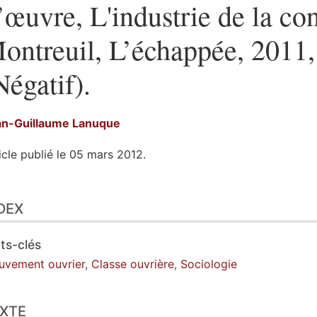
’œuvre, L'industrie de la con
ontreuil, L’échappée, 2011,
Négatif).
an-Guillaume
Lanuque
icle publié le 05 mars 2012.
ex
DEX
te
tes
ustrations
ts-clés
er cet article
vement ouvrier
,
Classe ouvrière
,
Sociologie
eur
XTE