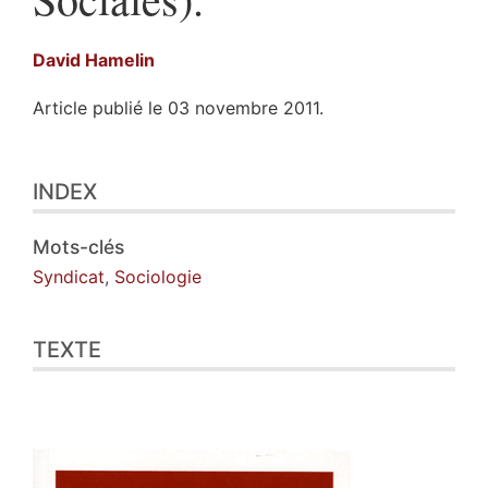
David
Hamelin
Article publié le 03 novembre 2011.
Index
INDEX
Texte
Illustrations
Citer cet article
Mots-clés
Auteur
Syndicat
,
Sociologie
TEXTE