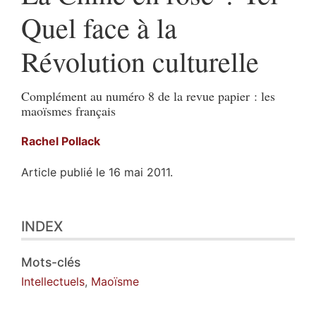
Quel face à la
Révolution culturelle
Complément au numéro 8 de la revue papier : les
maoïsmes français
Rachel
Pollack
Article publié le 16 mai 2011.
Index
INDEX
Plan
Texte
Notes
Mots-clés
Citer cet article
Intellectuels
,
Maoïsme
Auteur