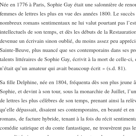
Née en 1776 à Paris, Sophie Gay était une salonnière de reno
femmes de lettres les plus en vue des années 1800. Le succès
nombreux romans sentimentaux ne lui valut pourtant pas l’es
intellectuels de son temps, et dès les débuts de la Restauration
devenue un écrivain sinon oublié, du moins assez peu appré
Sainte-Beuve, plus nuancé que ses contemporains dans ses pr
talents littéraires de Sophie Gay, écrivit à la mort de celle-ci,
n’était qu’un amateur qui avait beaucoup écrit » (s.d. 81).
Sa fille Delphine, née en 1804, fréquenta dès son plus jeune â
Sophie, et devint à son tour, sous la monarchie de Juillet, l’
de lettres les plus célèbres de son temps, prenant ainsi la rel
qu’elle dépassait, disaient ses contemporains, en beauté et en 
romans, de facture hybride, tenant à la fois du récit sentimenta
comédie satirique et du conte fantastique, ne trouvèrent pas le