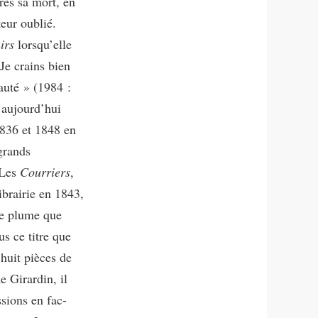
rès sa mort, en
eur oublié.
irs
lorsqu’elle
 Je crains bien
auté » (1984 :
 aujourd’hui
1836 et 1848 en
grands
 Les
Courriers
,
ibrairie en 1843,
e plume que
us ce titre que
huit pièces de
e Girardin, il
sions en fac-