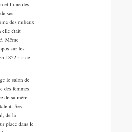
m et l’une des
 de ses
time des milieux
 elle était
cié. Même
opos sur les
 en 1852 : « ce
ge le salon de
une des femmes
ève de sa mère
talent. Ses
l, de la
ur place dans le