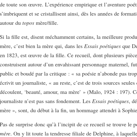
de toute son œuvre. L’expérience empirique et l’aventure poé
s’imbriquent et se cristallisent ainsi, dès les années de format
autour du
topos
mère/fille.
Si la fille est, disent méchamment certains, la meilleure produ
mère, c’est bien la mère qui, dans les
Essais poétiques
que De
en 1823, est œuvre de la fille. Ce recueil, dont plusieurs pièce
construisent autour d’un envahissant personnage maternel, fu
public et boudé par la critique : « sa poésie n’abonde pas trop
écrivit un journaliste, « au reste, c’est de trois sources seules 
découlent, ‘beauté, amour, ma mère’ » (Malo, 1924 : 197). Cet
journaliste n’est pas sans fondement. Les
Essais poétiques
, d
mère », sont, du début à la fin, un hommage attendri à Sophie
Pas de surprise donc qu’à l’incipit de ce recueil se trouve le
mère
. On y lit toute la tendresse filiale de Delphine, à laquell