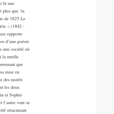
i là une
t plus que ‘la
ème de 1825
La
trie » (1842 :
luze rapporte
pos d’une poésie
s une société où
 la tutelle
convenant que
 sa mise en
re des motifs
nt les deux
din et Sophie
t l’autre vont se
tif structurant