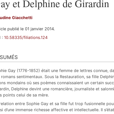
ay et Delphine de Girardin
audine
Giacchetti
icle publié le 01 janvier 2014.
 :
10.58335/filiations.124
sumés
ÉSUMÉS
n
te
tes
hie Gay (1776-1852) était une femme de lettres connue, dan
er cet article
 romans sentimentaux. Sous la Restauration, sa fille Delphi
eur
ons mondains où ses poèmes connaissaient un certain succ
ardin, Delphine devint une romancière, journaliste et salon
s points celui de sa mère.
relation entre Sophie Gay et sa fille fut trop fusionnelle pour
si d’une immense richesse affective et intellectuelle. Il s’étab