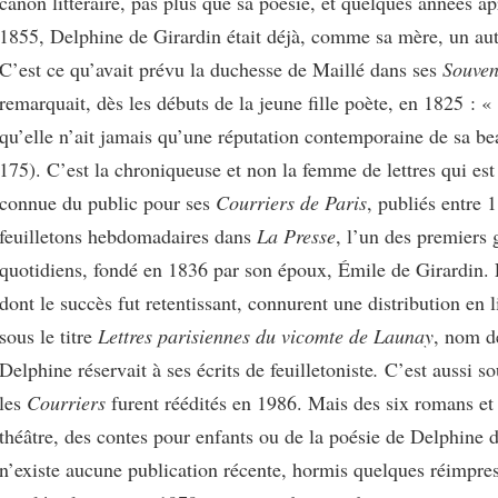
canon littéraire, pas plus que sa poésie, et quelques années ap
1855, Delphine de Girardin était déjà, comme sa mère, un aut
C’est ce qu’avait prévu la duchesse de Maillé dans ses
Souven
remarquait, dès les débuts de la jeune fille poète, en 1825 : «
qu’elle n’ait jamais qu’une réputation contemporaine de sa be
175). C’est la chroniqueuse et non la femme de lettres qui est
connue du public pour ses
Courriers de Paris
,
publiés entre 
feuilletons hebdomadaires dans
La Presse
, l’un des premiers 
quotidiens, fondé en 1836 par son époux, Émile de Girardin.
dont le succès fut retentissant, connurent une distribution en l
sous le titre
Lettres parisiennes du vicomte de Launay
, nom d
Delphine réservait à ses écrits de feuilletoniste
.
C’est aussi so
les
Courriers
furent réédités en 1986. Mais des six romans et 
théâtre, des contes pour enfants ou de la poésie de Delphine d
n’existe aucune publication récente, hormis quelques réimpres