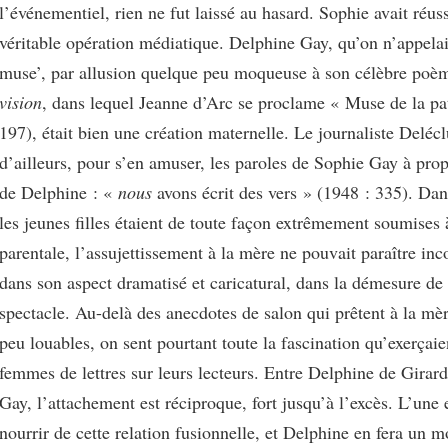
l’événementiel, rien ne fut laissé au hasard. Sophie avait réuss
véritable opération médiatique. Delphine Gay, qu’on n’appelai
muse’, par allusion quelque peu moqueuse à son célèbre po
vision
, dans lequel Jeanne d’Arc se proclame « Muse de la pa
197), était bien une création maternelle. Le journaliste Deléc
d’ailleurs, pour s’en amuser, les paroles de Sophie Gay à pro
de Delphine : «
nous
avons écrit des vers » (1948 : 335). Dan
les jeunes filles étaient de toute façon extrêmement soumises à
parentale, l’assujettissement à la mère ne pouvait paraître in
dans son aspect dramatisé et caricatural, dans la démesure de
spectacle. Au-delà des anecdotes de salon qui prêtent à la mè
peu louables, on sent pourtant toute la fascination qu’exerçaie
femmes de lettres sur leurs lecteurs. Entre Delphine de Girar
Gay, l’attachement est réciproque, fort jusqu’à l’excès. L’une e
nourrir de cette relation fusionnelle, et Delphine en fera un mo