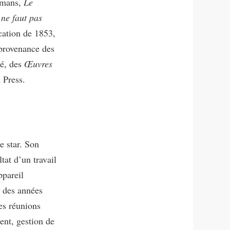
romans,
Le
l ne faut pas
ication de 1853,
 provenance des
lé, des
Œuvres
 Press.
e star. Son
tat d’un travail
ppareil
e des années
es réunions
ent, gestion de