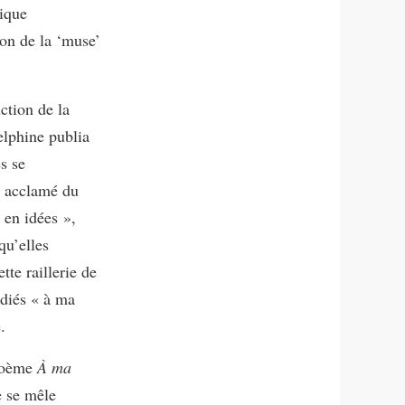
tique
ion de la ‘muse’
ction de la
lphine publia
s se
t acclamé du
 en idées »,
qu’elles
te raillerie de
édiés « à ma
.
 poème
À ma
e se mêle