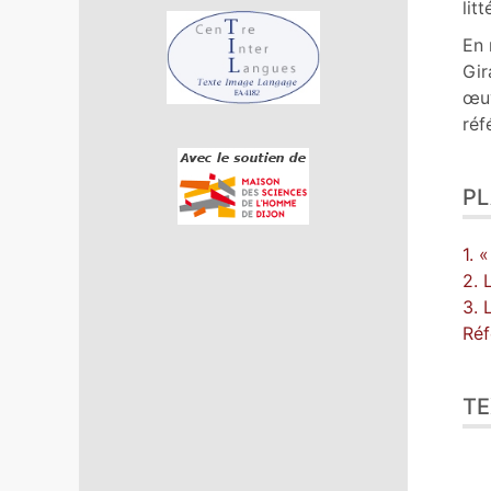
lit
En 
Gir
œuv
réf
P
1. 
2. 
3. 
Réf
TE