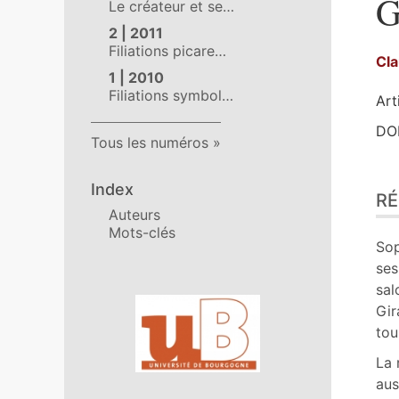
G
Le créateur et se…
2 | 2011
Filiations picare…
Cl
1 | 2010
Filiations symbol…
Art
DOI
Tous les numéros
Ré
Index
R
Pla
Auteurs
Tex
Mots-clés
No
Sop
Cit
ses
Aut
sal
Affiliations/partenaires
Gir
tou
La 
aus