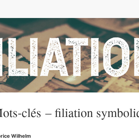
e
ots-clés – filiation symboli
brice
Wilhelm