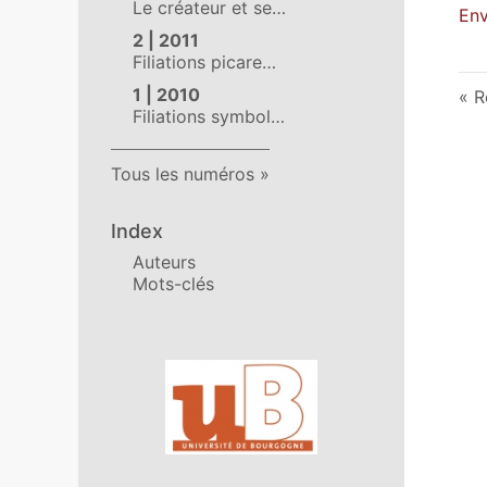
Le créateur et se…
Env
2 | 2011
Filiations picare…
1 | 2010
R
Filiations symbol…
Tous les numéros
Index
Auteurs
Mots-clés
Affiliations/partenaires