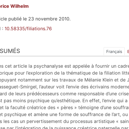
brice
Wilhelm
icle publié le 23 novembre 2010.
 :
10.58335/filiations.76
sumés
ÉSUMÉS
ex
Français
n
te
s cet article la psychanalyse est appelée à fournir un cadr
tes
orique pour l’exploration de la thématique de la filiation litté
er cet article
ppuyant notamment sur les travaux de Mélanie Klein et de 
eur
sseguet-Smirgel, l’auteur voit l’envie des écrivains modern
gard de leurs prédécesseurs comme responsable d’une crise
st pas moins psychique qu’esthétique. En effet, l’envie qui a
et la faculté créatrice des « pères » témoigne d’une souffr
et psychique et amène une forme de souffrance de l’art, ou
s les cas un pervertissement du processus artistique « sain
se par l’intégration de la puissance créatrice paternelle par