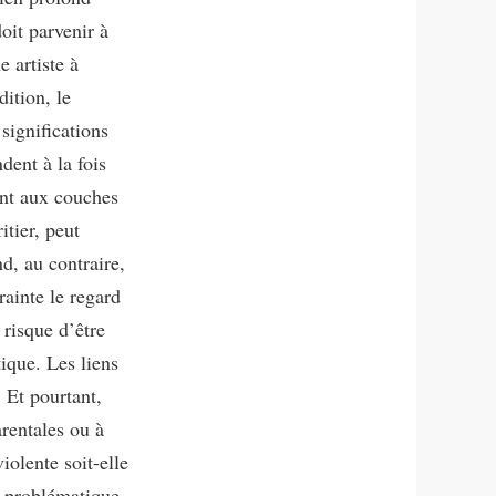
oit parvenir à
 artiste à
ition, le
 significations
dent à la fois
ent aux couches
itier, peut
d, au contraire,
rainte le regard
 risque d’être
tique. Les liens
. Et pourtant,
arentales ou à
violente soit-elle
le problématique