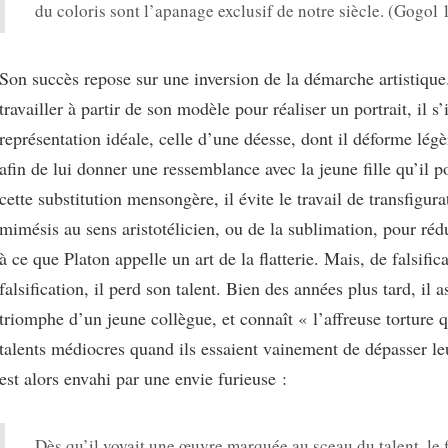
du coloris sont l’apanage exclusif de notre siècle. (Gogol
Son succès repose sur une inversion de la démarche artistique
travailler à partir de son modèle pour réaliser un portrait, il s
représentation idéale, celle d’une déesse, dont il déforme légè
afin de lui donner une ressemblance avec la jeune fille qu’il po
cette substitution mensongère, il évite le travail de transfigura
mimésis au sens aristotélicien, ou de la sublimation, pour rédu
à ce que Platon appelle un art de la flatterie. Mais, de falsific
falsification, il perd son talent. Bien des années plus tard, il a
triomphe d’un jeune collègue, et connaît « l’affreuse torture q
talents médiocres quand ils essaient vainement de dépasser leu
est alors envahi par une envie furieuse :
Dès qu’il voyait une œuvre marquée au sceau du talent, le f