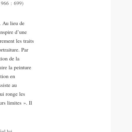
 1966 : 699)
. Au lieu de
’inspire d’une
rement les traits
rtraiture. Par
tion de la
ire la peinture
ation en
ssiste au
ui ronge les
rs limites ». Il
iel lui