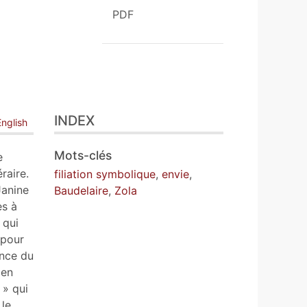
PDF
INDEX
English
Mots-clés
e
raire.
filiation symbolique
,
envie
,
Janine
Baudelaire
,
Zola
es à
 qui
 pour
ance du
 en
 » qui
 le