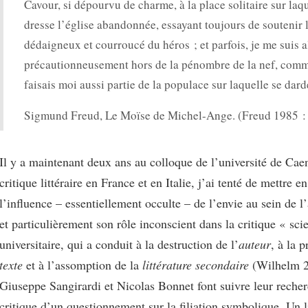
Cavour, si dépourvu de charme, à la place solitaire sur laqu
dresse l’église abandonnée, essayant toujours de soutenir 
dédaigneux et courroucé du héros ; et parfois, je me suis a
précautionneusement hors de la pénombre de la nef, comme
faisais moi aussi partie de la populace sur laquelle se da
Sigmund Freud, Le Moïse de Michel-Ange. (Freud 1985 :
Il y a maintenant deux ans au colloque de l’université de Cae
critique littéraire en France et en Italie, j’ai tenté de mettre e
l’influence – essentiellement occulte – de l’envie au sein de l’a
et particulièrement son rôle inconscient dans la critique « sci
universitaire, qui a conduit à la destruction de l’
auteur
, à la 
texte
et
à l’assomption de la
littérature secondaire
(Wilhelm 2
Giuseppe Sangirardi et Nicolas Bonnet font suivre leur recher
critique d’un questionnement sur la filiation symbolique. Un 