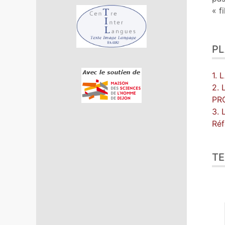
« f
P
1.
2.
PR
3. 
Réf
TE