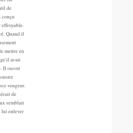
œil de
s conçu
 effroyable.
vé. Quand il
eusement
le mettre en
qu’il avait
 Il ouvrit
monstre
roce vengeur.
érait de
oux semblait
 lui enlever