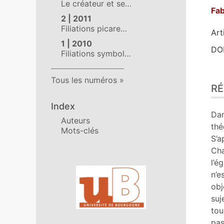
Le créateur et se…
Fa
2 | 2011
Filiations picare…
Art
1 | 2010
DOI
Filiations symbol…
Ré
Tous les numéros
R
Ind
Pla
Index
Tex
Dan
Auteurs
No
thé
Mots-clés
Cit
S’a
Aut
Cha
l’é
Affiliations/partenaires
n’e
obj
suj
tou
pas