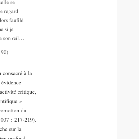
elle se
le regard
lors faufilé
 si je
rde son œil…
 90)
n consacré à la
n évidence
ctivité critique,
entifique »
promotion du
007 : 217-219).
che sur la
lien profond