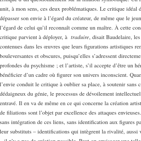
unit, à mon sens, ces deux problématiques. Le critique idéal d
dépasser son envie à l’égard du créateur, de même que le jeune
l’égard de celui qu’il reconnaît comme un maître. À cette cond
critique parvient à déployer, à
traduire
, disait Baudelaire, les
contenues dans les œuvres que leurs figurations artistiques ren
bouleversantes et obscures, puisqu’elles s’adressent directem
profondes du psychisme ; et l’artiste, s’il accepte d’être un hér
bénéficier d’un cadre où figurer son univers inconscient. Quan
l’envie conduit le critique à oublier sa place, à soutenir sans c
dédaigneux du génie, le processus de dévoilement intellectuel
entravé. Il en va de même en ce qui concerne la création artis
de filiations sont l’objet par excellence des attaques envieuses
sans intégration de ces liens, sans identification aux figures p
leur substituts – identifications qui intègrent la rivalité, aussi 
– il n’y a pas de création possible. Peut-on envisager une tel