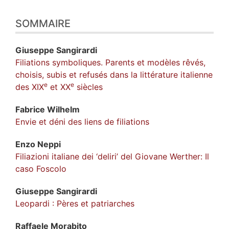
SOMMAIRE
Giuseppe
Sangirardi
Filiations symboliques. Parents et modèles rêvés,
choisis, subis et refusés dans la littérature italienne
e
e
des XIX
et XX
siècles
Fabrice
Wilhelm
Envie et déni des liens de filiations
Enzo
Neppi
Filiazioni italiane dei ‘deliri’ del Giovane Werther: Il
caso Foscolo
Giuseppe
Sangirardi
Leopardi : Pères et patriarches
Raffaele
Morabito