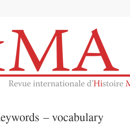
e
eywords – vocabulary