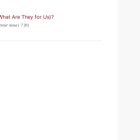
What Are They for Us)?
 pour nous) ?