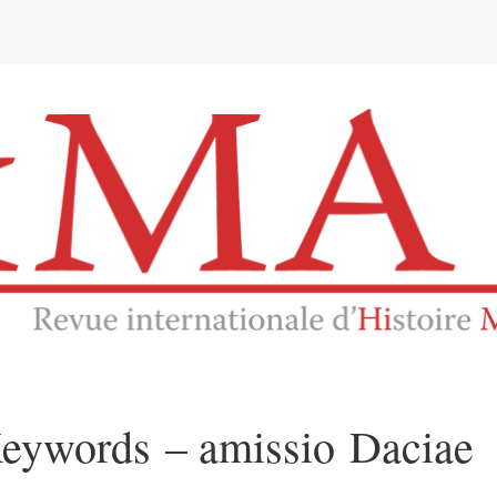
e
eywords – amissio Daciae