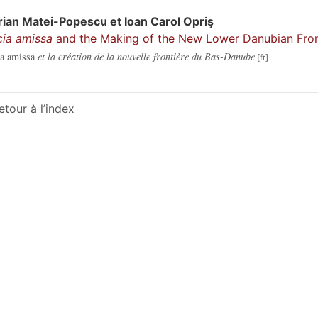
rian
Matei-Popescu
et
Ioan Carol
Opriş
ia amissa
and the Making of the New Lower Danubian Fron
a amissa
et la création de la nouvelle frontière du Bas-Danube
etour à l’index