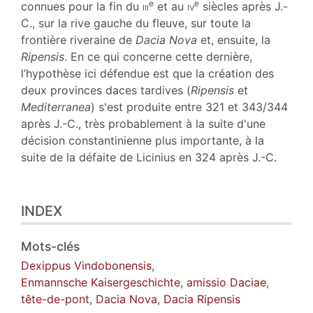
e
e
connues pour la fin du
iii
et au
iv
siècles après J.-
C., sur la rive gauche du fleuve, sur toute la
frontière riveraine de
Dacia Nova
et, ensuite, la
Ripensis
. En ce qui concerne cette dernière,
l’hypothèse ici défendue est que la création des
deux provinces daces tardives (
Ripensis
et
Mediterranea
) s'est produite entre 321 et 343/344
après J.-C., très probablement à la suite d'une
décision constantinienne plus importante, à la
suite de la défaite de Licinius en 324 après J.-C.
INDEX
Mots-clés
Dexippus Vindobonensis
,
Enmannsche Kaisergeschichte
,
amissio Daciae
,
tête-de-pont
,
Dacia Nova
,
Dacia Ripensis