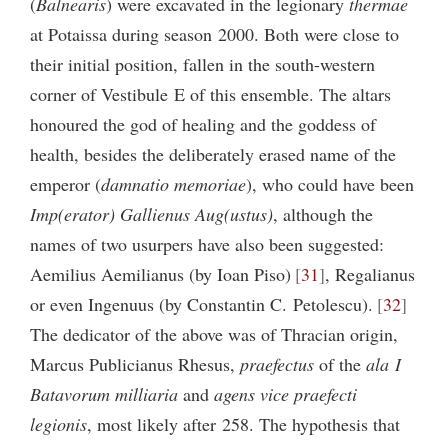
(
Balnearis
) were excavated in the legionary
thermae
at Potaissa during season 2000. Both were close to
their initial position, fallen in the south-western
corner of Vestibule E of this ensemble. The altars
honoured the god of healing and the goddess of
health, besides the deliberately erased name of the
emperor (
damnatio memoriae
), who could have been
Imp(erator) Gallienus Aug(ustus)
, although the
names of two usurpers have also been suggested:
Aemilius Aemilianus (by Ioan Piso)
31
, Regalianus
or even Ingenuus (by Constantin C. Petolescu).
32
The dedicator of the above was of Thracian origin,
Marcus Publicianus Rhesus,
praefectus
of the
ala I
Batavorum milliaria
and
agens vice praefecti
legionis
, most likely after 258. The hypothesis that