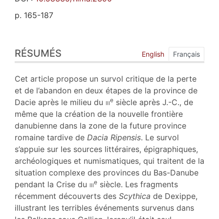
p. 165-187
Résumés
RÉSUMÉS
Index
English
Français
Plan
Texte
Cet article propose un survol critique de la perte
Bibliographie
et de l’abandon en deux étapes de la province de
Notes
e
Dacie après le milieu du
iii
siècle après J.-C., de
Illustrations
même que la création de la nouvelle frontière
Citer cet article
danubienne dans la zone de la future province
Auteurs
romaine tardive de
Dacia Ripensis
. Le survol
s’appuie sur les sources littéraires, épigraphiques,
archéologiques et numismatiques, qui traitent de la
situation complexe des provinces du Bas-Danube
e
pendant la Crise du
iii
siècle. Les fragments
récemment découverts des
Scythica
de Dexippe,
illustrant les terribles événements survenus dans