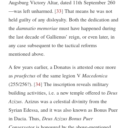
Augsburg Victory Altar, dated 11th September 260
—was left unharmed.
33
That means he was not
held guilty of any disloyalty. Both the dedication and
the
damnatio memoriae
must have happened during
the last decade of Gallienus’ reign, or even later, in
any case subsequent to the tactical reforms
mentioned above.
A few years earlier, a Donatus is attested once more
as
praefectus
of the same legion V
Macedonica
(255/256?).
34
The inscription reveals military
building activities, i.e. a new temple offered to
Deus
Azizus
. Azizus was a celestial divinity from the
Syrian Edessa, and it was also known as Bonus Puer
in Dacia. Thus,
Deus Azizus Bonus Puer
Conservator
is honoured by the above-mentioned