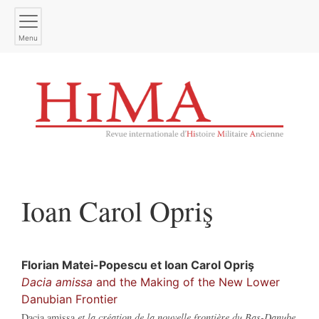
Menu
Ioan Carol
Opriş
Florian
Matei-Popescu
et
Ioan Carol
Opriş
Dacia amissa
and the Making of the New Lower
Danubian Frontier
Dacia amissa
et la création de la nouvelle frontière du Bas-Danube