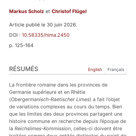
Markus
Scholz
et
Christof
Flügel
Article publié le 30 juin 2026.
DOI :
10.58335/hima.2450
p. 125-164
Résumés
RÉSUMÉS
Index
English
Français
Plan
Texte
La frontière romaine dans les provinces de
Bibliographie
Germanie supérieure et en Rhétie
Notes
(
Obergermanisch-Raetischer Limes
) a fait l’objet
Illustrations
de variations complexes au cours du temps. Bien
Citer cet article
que les limites des deux provinces partagent une
Auteurs
histoire commune en recherche depuis l’époque de
la
Reichslimes-Kommission
, celles-ci doivent être
traitées comme deux entités distinctes du point de