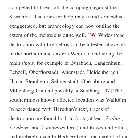
compelled to break off the campaign against the
Sassanids. The cries for help may sound somewhat
exaggerated, but archaeology can now outline the
extent of the incursions quite well.
36
Widespread
destruction with fire debris can be attested above all
in the northern and eastern Wetterau and along the
main
limes
, for example in Butzbach, Langenhain,
Echzell, Oberflorstadt, Altenstadt, Heldenbergen,
Hanau-Steinheim, Seligenstadt, Obernburg and
Miltenberg-Ost and possibly at Saalburg.
37
The
southernmost known affected location was Walldürn.
In accordance with Herodian’s text, traces of
destruction are found both in forts (at least 2
alae
-,
3
cohort
- and 2
numerus
-forts) and in
vici
and villas,
and probably even in Heddernheim, the capital of the