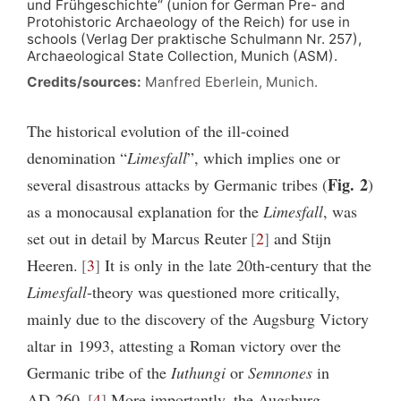
und Frühgeschichte“ (union for German Pre- and
Protohistoric Archaeology of the Reich) for use in
schools (Verlag Der praktische Schulmann Nr. 257),
Archaeological State Collection, Munich (ASM).
Credits/sources:
Manfred Eberlein, Munich.
The historical evolution of the ill-coined
denomination “
Limesfall
”, which implies one or
Fig. 2
several disastrous attacks by Germanic tribes (
)
as a monocausal explanation for the
Limesfall
, was
set out in detail by Marcus Reuter
2
and Stijn
Heeren.
3
It is only in the late 20th-century that the
Limesfall
-theory was questioned more critically,
mainly due to the discovery of the Augsburg Victory
altar in 1993, attesting a Roman victory over the
Germanic tribe of the
Iuthungi
or
Semnones
in
AD 260.
4
More importantly, the Augsburg