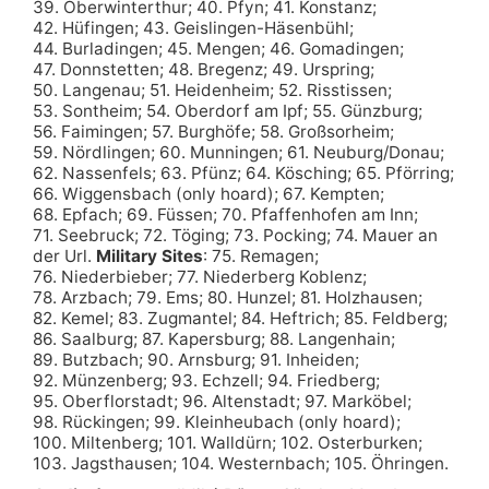
39. Oberwinterthur; 40. Pfyn; 41. Konstanz;
42. Hüfingen; 43. Geislingen-Häsenbühl;
44. Burladingen; 45. Mengen; 46. Gomadingen;
47. Donnstetten; 48. Bregenz; 49. Urspring;
50. Langenau; 51. Heidenheim; 52. Risstissen;
53. Sontheim; 54. Oberdorf am Ipf; 55. Günzburg;
56. Faimingen; 57. Burghöfe; 58. Großsorheim;
59. Nördlingen; 60. Munningen; 61. Neuburg/Donau;
62. Nassenfels; 63. Pfünz; 64. Kösching; 65. Pförring;
66. Wiggensbach (only hoard); 67. Kempten;
68. Epfach; 69. Füssen; 70. Pfaffenhofen am Inn;
71. Seebruck; 72. Töging; 73. Pocking; 74. Mauer an
der Url.
Military Sites
: 75. Remagen;
76. Niederbieber; 77. Niederberg Koblenz;
78. Arzbach; 79. Ems; 80. Hunzel; 81. Holzhausen;
82. Kemel; 83. Zugmantel; 84. Heftrich; 85. Feldberg;
86. Saalburg; 87. Kapersburg; 88. Langenhain;
89. Butzbach; 90. Arnsburg; 91. Inheiden;
92. Münzenberg; 93. Echzell; 94. Friedberg;
95. Oberflorstadt; 96. Altenstadt; 97. Marköbel;
98. Rückingen; 99. Kleinheubach (only hoard);
100. Miltenberg; 101. Walldürn; 102. Osterburken;
103. Jagsthausen; 104. Westernbach; 105. Öhringen.