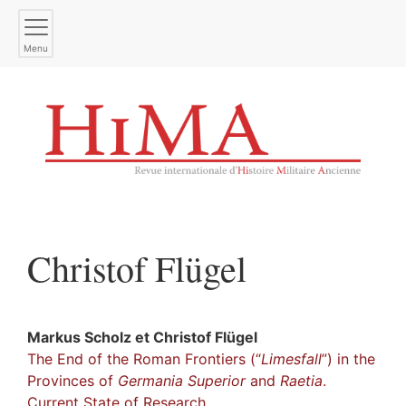
Menu
Christof
Flügel
Markus
Scholz
et
Christof
Flügel
The End of the Roman Frontiers (“
Limesfall
”) in the
Provinces of
Germania Superior
and
Raetia
.
Current State of Research