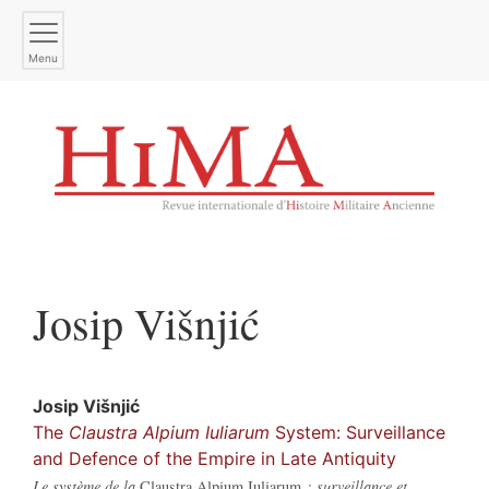
Menu
Josip
Višnjić
Josip
Višnjić
The
Claustra Alpium Iuliarum
System: Surveillance
and Defence of the Empire in Late Antiquity
Le système de la
Claustra Alpium Iuliarum
: surveillance et